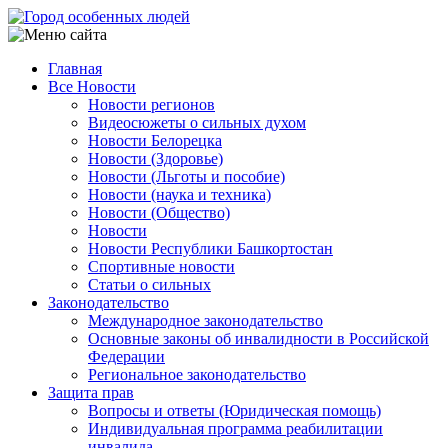
Перейти
к
основному
Главная
содержанию
Все Новости
Main
Новости регионов
navigation
Видеосюжеты о сильных духом
Новости Белорецка
Новости (Здоровье)
Новости (Льготы и пособие)
Новости (наука и техника)
Новости (Общество)
Новости
Новости Республики Башкортостан
Спортивные новости
Статьи о сильных
Законодательство
Международное законодательство
Основные законы об инвалидности в Российской
Федерации
Региональное законодательство
Защита прав
Вопросы и ответы (Юридическая помощь)
Индивидуальная программа реабилитации
инвалида