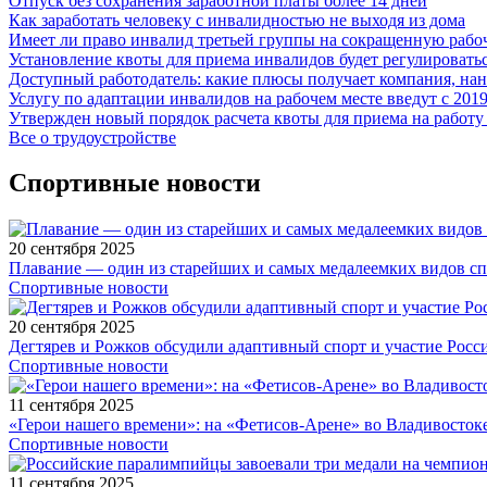
Отпуск без сохранения заработной платы более 14 дней
Как заработать человеку с инвалидностью не выходя из дома
Имеет ли право инвалид третьей группы на сокращенную раб
Установление квоты для приема инвалидов будет регулироватьс
Доступный работодатель: какие плюсы получает компания, н
Услугу по адаптации инвалидов на рабочем месте введут с 2019
Утвержден новый порядок расчета квоты для приема на работу
Все о трудоустройстве
Спортивные новости
20 сентября 2025
Плавание — один из старейших и самых медалеемких видов с
Спортивные новости
20 сентября 2025
Дегтярев и Рожков обсудили адаптивный спорт и участие Рос
Спортивные новости
11 сентября 2025
«Герои нашего времени»: на «Фетисов-Арене» во Владивосток
Спортивные новости
11 сентября 2025