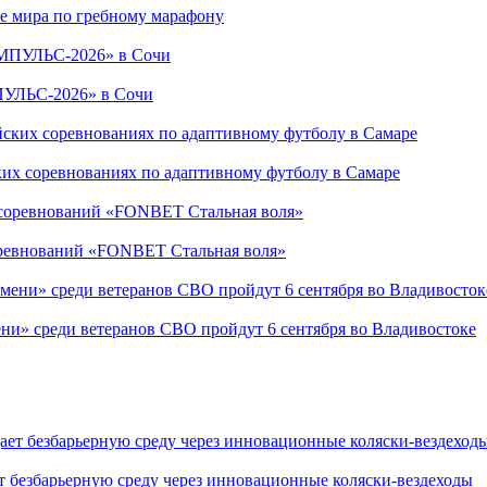
е мира по гребному марафону
ПУЛЬС-2026» в Сочи
ких соревнованиях по адаптивному футболу в Самаре
соревнований «FONBET Стальная воля»
ни» среди ветеранов СВО пройдут 6 сентября во Владивостоке
т безбарьерную среду через инновационные коляски-вездеходы