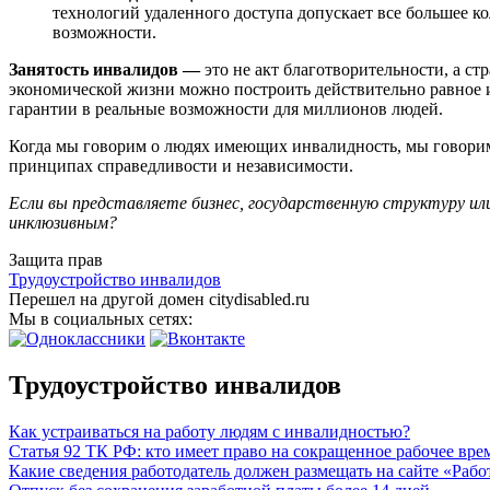
технологий удаленного доступа допускает все большее 
возможности.
Занятость инвалидов —
это не акт благотворительности, а ст
экономической жизни можно построить действительно равное и
гарантии в реальные возможности для миллионов людей.
Когда мы говорим о людях имеющих инвалидность, мы говорим н
принципах справедливости и независимости.
Если вы представляете бизнес, государственную структуру и
инклюзивным?
Защита прав
Трудоустройство инвалидов
Перешел на другой домен citydisabled.ru
Мы в социальных сетях:
Трудоустройство инвалидов
Как устраиваться на работу людям с инвалидностью?
Статья 92 ТК РФ: кто имеет право на сокращенное рабочее вре
Какие сведения работодатель должен размещать на сайте «Работ