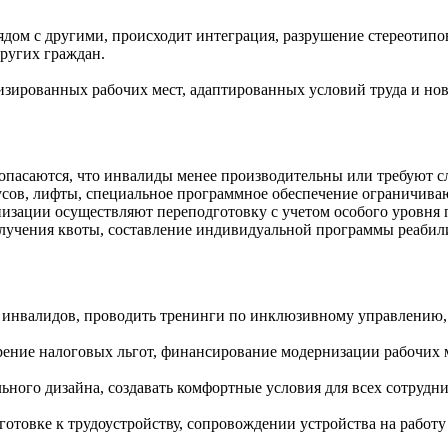
дом с другими, происходит интеграция, разрушение стереотипо
ругих граждан.
зированных рабочих мест, адаптированных условий труда и новы
 опасаются, что инвалиды менее производительны или требуют с
усов, лифты, специальное программное обеспечение ограничива
низации осуществляют переподготовку с учетом особого уровня 
лучения квоты, составление индивидуальной программы реабил
 инвалидов, проводить тренинги по инклюзивному управлению,
рение налоговых льгот, финансирование модернизации рабочих м
ого дизайна, создавать комфортные условия для всех сотрудник
товке к трудоустройству, сопровождении устройства на работу