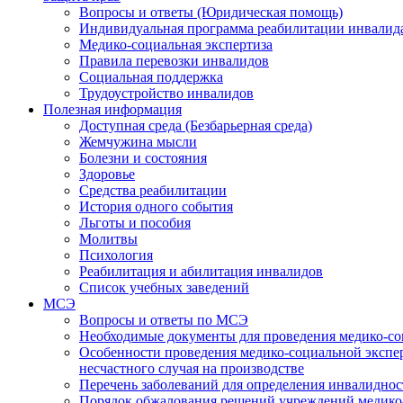
Вопросы и ответы (Юридическая помощь)
Индивидуальная программа реабилитации инвалид
Медико-социальная экспертиза
Правила перевозки инвалидов
Социальная поддержка
Трудоустройство инвалидов
Полезная информация
Доступная среда (Безбарьерная среда)
Жемчужина мысли
Болезни и состояния
Здоровье
Средства реабилитации
История одного события
Льготы и пособия
Молитвы
Психология
Реабилитация и абилитация инвалидов
Список учебных заведений
МСЭ
Вопросы и ответы по МСЭ
Необходимые документы для проведения медико-со
Особенности проведения медико-социальной экспер
несчастного случая на производстве
Перечень заболеваний для определения инвалиднос
Порядок обжалования решений учреждений медико