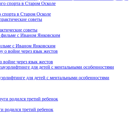
 спорта в Старом Осколе
рактические советы
фильме с Иваном Янковским
о войне через язык жестов
уэрлифтинге для детей с ментальными особенностями
ги родился третий ребенок