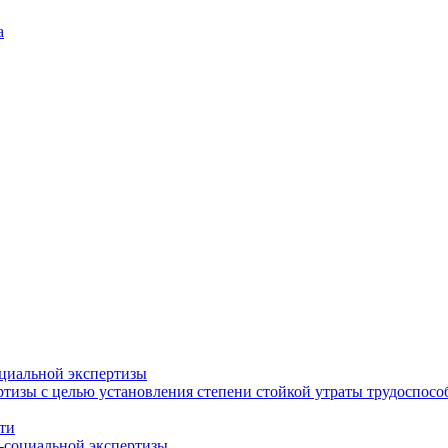
а
циальной экспертизы
тизы с целью установления степени стойкой утраты трудоспособ
ти
-социальной экспертизы