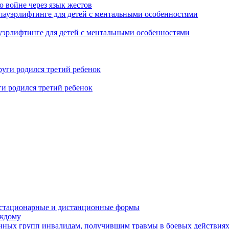
о войне через язык жестов
уэрлифтинге для детей с ментальными особенностями
ги родился третий ребенок
устационарные и дистанционные формы
аждому
онных групп инвалидам, получившим травмы в боевых действия