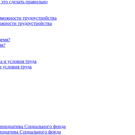
 это сделать правильно
ожности трудоустройства
мя?
 условия труда
нициатива Социального фонда