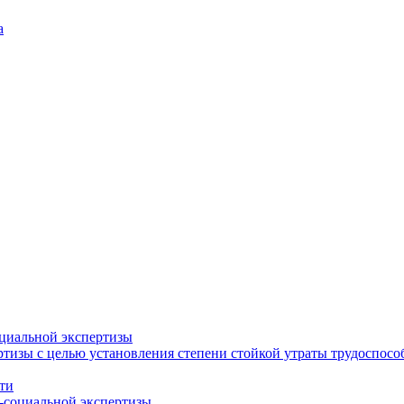
а
циальной экспертизы
тизы с целью установления степени стойкой утраты трудоспособ
ти
-социальной экспертизы