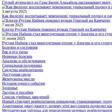
Глухой журналист из Газы Басем Альхабель рассказывает миру 
3 августа 2025
Как филолог воспитывает чемпионов: уникальный подход в па
7 июля 2025
Блогер Рустам Набиев покорил вулкан Горелый на Камчатке
11 июня 2025
Рустам Набиев стал многодетным отцом: у блогера и его супру
Болезни и состояния
Рак и его типы
Нервные болезни
Анализы и обследования
Социальная поддержка
Средства реабилитации
Доступная среда
Жемчужина мысли
История одного события
Здоровье
Льготы и пособия
Список учебных заведений
Новый стандарт реабилитации инвалидов: стационарные, пол
Адаптивное джиу-джитсу: почему этот вид спорта подходит к
Методическая таблица для определения целевых реабилитаци