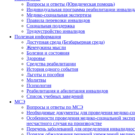
Вопросы и ответы (Юридическая помощь)
Индивидуальная программа реабилитации инвалид
Медико-социальная экспертиза
Правила перевозки инвалидов
Социальная поддержка
Трудоустройство инвалидов
Полезная информация
Доступная среда (Безбарьерная среда)
Жемчужина мысли
Болезни и состояния
Здоровье
Средства реабилитации
История одного события
Льготы и пособия
Молитвы
Психология
Реабилитация и абилитация инвалидов
Список учебных заведений
МСЭ
Вопросы и ответы по МСЭ
Необходимые документы для проведения медико-со
Особенности проведения медико-социальной экспер
несчастного случая на производстве
Перечень заболеваний для определения инвалиднос
Порядок обжалования решений учреждений медико