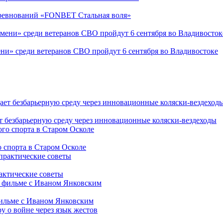
соревнований «FONBET Стальная воля»
ни» среди ветеранов СВО пройдут 6 сентября во Владивостоке
т безбарьерную среду через инновационные коляски-вездеходы
 спорта в Старом Осколе
рактические советы
фильме с Иваном Янковским