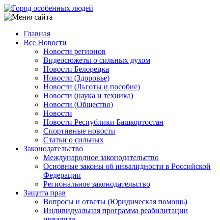
Перейти
к
основному
Главная
содержанию
Все Новости
Main
Новости регионов
navigation
Видеосюжеты о сильных духом
Новости Белорецка
Новости (Здоровье)
Новости (Льготы и пособие)
Новости (наука и техника)
Новости (Общество)
Новости
Новости Республики Башкортостан
Спортивные новости
Статьи о сильных
Законодательство
Международное законодательство
Основные законы об инвалидности в Российской
Федерации
Региональное законодательство
Защита прав
Вопросы и ответы (Юридическая помощь)
Индивидуальная программа реабилитации
инвалида