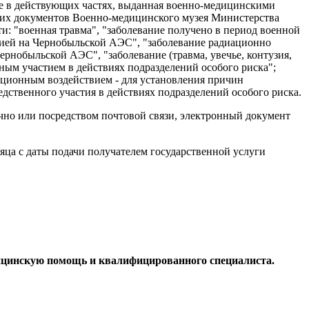
сле в действующих частях, выданная военно-медицинскими
их документов Военно-медицинского музея Министерства
и: "военная травма", "заболевание получено в период военной
рией на Чернобыльской АЭС", "заболевание радиационно
рнобыльской АЭС", "заболевание (травма, увечье, контузия,
ным участием в действиях подразделений особого риска";
ационным воздействием - для установления причин
ственного участия в действиях подразделений особого риска.
чно или посредством почтовой связи, электронный документ
яца с даты подачи получателем государственной услуги
дицинскую помощь и квалифицированного специалиста.