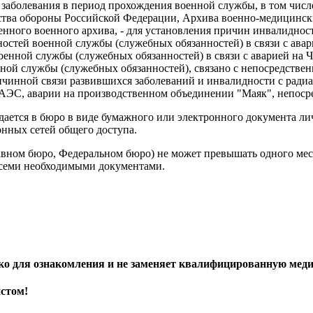
), заболевания в период прохождения военной службы, в том чи
тва обороны Российской Федерации, Архива военно-медицинск
нного военного архива, - для установления причин инвалидност
ностей военной службы (служебных обязанностей) в связи с ава
енной службы (служебных обязанностей) в связи с аварией на Че
ной службы (служебных обязанностей), связано с непосредствен
чинной связи развившихся заболеваний и инвалидности с ради
АЭС, аварии на производственном объединении "Маяк", непосред
дается в бюро в виде бумажного или электронного документа ли
нных сетей общего доступа.
авном бюро, Федеральном бюро) не может превышать одного мес
 всеми необходимыми документами.
ько для ознакомления и не заменяет квалифицированную ме
истом!