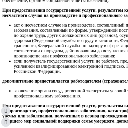
обеспечение, органом социальной защиты населения).
При предоставлении государственной услуги, результатом к
несчастного случая на производстве и профессионального з
акт о несчастном случае на производстве, составленный 
заболевания, составленный по форме, утвержденной пост
по охране труда, других должностных лиц (органов), осу
здоровья (Федеральной службы по труду и занятости, Фе
транспорта, Федеральной службы по надзору в сфере защ
соответствии с порядком, действовавшим до вступления в
производстве или профессионального заболевания;
если получатель государственной услуги не работает, пр
усиленной квалифицированной электронной подписью. Ко
Российской Федерации.
дополнительно предоставляется работодателем (страховате
заключение органа государственной экспертизы условий 
профессиональному заболеванию.
При предоставлении государственной услуги, результатом к
на производстве, профессионального заболевания, катастр
увечья или заболевания, полученных в период прохождения
умершего мер социальной поддержки семье умершего, допо