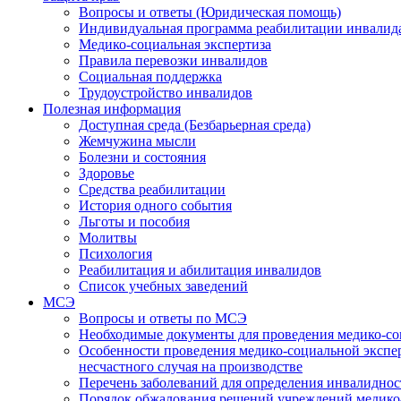
Вопросы и ответы (Юридическая помощь)
Индивидуальная программа реабилитации инвалид
Медико-социальная экспертиза
Правила перевозки инвалидов
Социальная поддержка
Трудоустройство инвалидов
Полезная информация
Доступная среда (Безбарьерная среда)
Жемчужина мысли
Болезни и состояния
Здоровье
Средства реабилитации
История одного события
Льготы и пособия
Молитвы
Психология
Реабилитация и абилитация инвалидов
Список учебных заведений
МСЭ
Вопросы и ответы по МСЭ
Необходимые документы для проведения медико-со
Особенности проведения медико-социальной экспер
несчастного случая на производстве
Перечень заболеваний для определения инвалиднос
Порядок обжалования решений учреждений медико