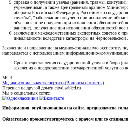
справка о получении увечья (ранения, травмы, контузии
учреждениями, а также Центральным архивом Министерс
обороны Российской Федерации, Российского государстве
службы", "заболевание получено при исполнении обязан
обусловленное получено при исполнении обязанностей во
ранение), полученное при исполнении обязанностей воен
заключения межведомственных экспертных советов о при
инвалидности вследствие катастрофы на Чернобыльской 
Заявление и направление на медико-социальную экспертизу по
направляется с использованием информационно-коммуникацио
Срок предоставления государственной услуги в бюро (гл
заявления о предоставлении государственной услуги со
МСЭ
Медико-социальная экспертиза (Вопросы и ответы)
Перешел на другой домен citydisabled.ru
Мы в социальных сетях:
Информация, опубликованная на сайте, предназначена тол
Обязательно проконсультируйтесь с врачом или со специал