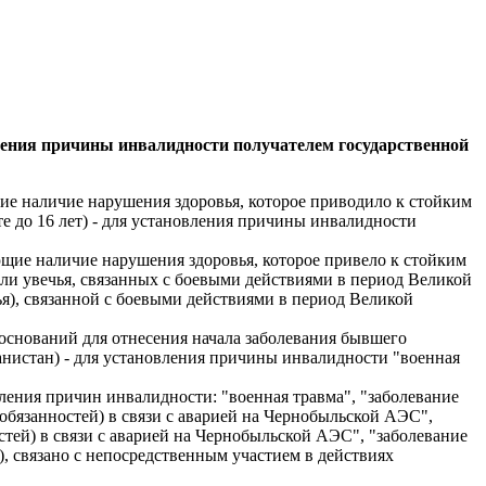
еления причины инвалидности получателем государственной
е наличие нарушения здоровья, которое приводило к стойким
сте до 16 лет) - для установления причины инвалидности
ие наличие нарушения здоровья, которое привело к стойким
и или увечья, связанных с боевыми действиями в период Великой
ья), связанной с боевыми действиями в период Великой
снований для отнесения начала заболевания бывшего
нистан) - для установления причины инвалидности "военная
вления причин инвалидности: "военная травма", "заболевание
бязанностей) в связи с аварией на Чернобыльской АЭС",
ей) в связи с аварией на Чернобыльской АЭС", "заболевание
), связано с непосредственным участием в действиях