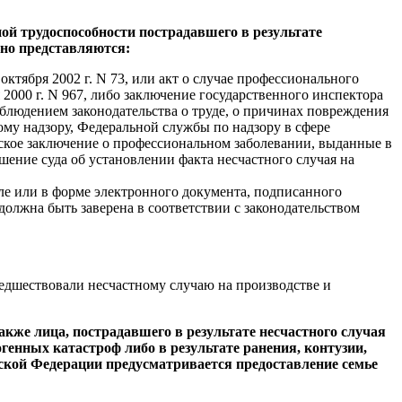
ой трудоспособности пострадавшего в результате
ьно представляются:
ктября 2002 г. N 73, или акт о случае профессионального
2000 г. N 967, либо заключение государственного инспектора
облюдением законодательства о труде, о причинах повреждения
ому надзору, Федеральной службы по надзору в сфере
нское заключение о профессиональном заболевании, выданные в
ешение суда об установлении факта несчастного случая на
еле или в форме электронного документа, подписанного
лжна быть заверена в соответствии с законодательством
редшествовали несчастному случаю на производстве и
акже лица, пострадавшего в результате несчастного случая
енных катастроф либо в результате ранения, контузии,
йской Федерации предусматривается предоставление семье