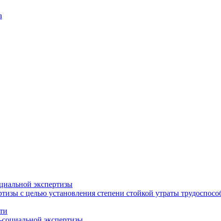
а
циальной экспертизы
тизы с целью установления степени стойкой утраты трудоспособ
ти
-социальной экспертизы