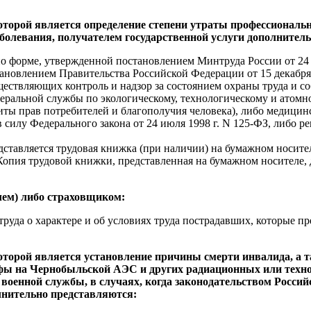
оторой является определение степени утраты профессиональн
аболевания, получателем государственной услуги дополнител
по форме, утвержденной постановлением Минтруда России от 24 о
ановлением Правительства Российской Федерации от 15 декабря 
ществляющих контроль и надзор за состоянием охраны труда и с
деральной службы по экологическому, технологическому и атомн
иты прав потребителей и благополучия человека), либо медици
 силу Федерального закона от 24 июля 1998 г. N 125-ФЗ, либо р
едставляется трудовая книжка (при наличии) на бумажном носит
пия трудовой книжки, представленная на бумажном носителе, до
лем) либо страховщиком:
труда о характере и об условиях труда пострадавших, которые п
оторой является установление причины смерти инвалида, а т
офы на Чернобыльской АЭС и других радиационных или техног
 военной службы, в случаях, когда законодательством Росси
лнительно представляются: