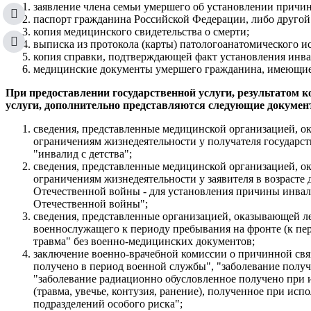
заявление члена семьи умершего об установлении причи
паспорт гражданина Российской Федерации, либо другой
копия медицинского свидетельства о смерти;
выписка из протокола (карты) патологоанатомического и
копия справки, подтверждающей факт установления инва
медицинские документы умершего гражданина, имеющиеся
При предоставлении государственной услуги, результатом 
услуги, дополнительно представляются следующие докумен
сведения, представленные медицинской организацией, 
ограничениям жизнедеятельности у получателя государстве
"инвалид с детства";
сведения, представленные медицинской организацией, 
ограничениям жизнедеятельности у заявителя в возрасте д
Отечественной войны - для установления причины инвали
Отечественной войны";
сведения, представленные организацией, оказывающей л
военнослужащего к периоду пребывания на фронте (к пе
травма" без военно-медицинских документов;
заключение военно-врачебной комиссии о причинной связи
получено в период военной службы", "заболевание полу
"заболевание радиационно обусловленное получено при 
(травма, увечье, контузия, ранение), полученное при ис
подразделений особого риска";