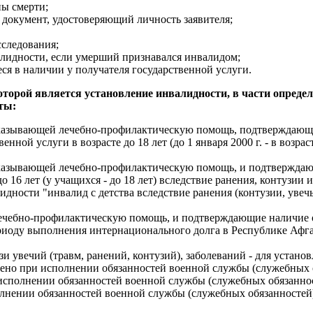
ны смерти;
 документ, удостоверяющий личность заявителя;
сследования;
лидности, если умерший признавался инвалидом;
 в наличии у получателя государственной услуги.
которой является установление инвалидности, в части опред
ты:
оказывающей лечебно-профилактическую помощь, подтверждающи
нной услуги в возрасте до 18 лет (до 1 января 2000 г. - в возра
оказывающей лечебно-профилактическую помощь, и подтверждающ
о 16 лет (у учащихся - до 18 лет) вследствие ранения, контузи
дности "инвалид с детства вследствие ранения (контузии, увеч
ечебно-профилактическую помощь, и подтверждающие наличие о
риоду выполнения интернационального долга в Республике Афга
 увечий (травм, ранений, контузий), заболеваний - для устано
чено при исполнении обязанностей военной службы (служебных о
исполнении обязанностей военной службы (служебных обязанност
полнении обязанностей военной службы (служебных обязанностей