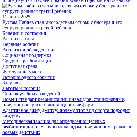
Блогер Рустам Набиев покорил вулкан Горелый на Камчатке
11 июня 2025
Рустам Набиев стал многодетным отцом: у блогера и его
супруги родился третий ребенок
Болезни и состояния
Рак и его типы
Нервные болезни
Анализы и обследования
Социальная поддержка
Средства реабилитации
Доступная среда
Жемчужина мысли
История одного события
Здоровье
Льготы и пособия
Список учебных заведений
Новый стандарт реабилитации инвалидов: стационарные,
полустационарные и дистанционные формы
Адаптивное джиу-джитсу: почему этот вид спорта подходит
каждому
Методическая таблица для определения целевых
реабилитационных групп инвалидам, получившим травмы в
боевых действиях