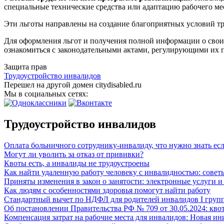
специальные технические средства или адаптацию рабочего ме
Эти льготы направлены на создание благоприятных условий тру
Для оформления льгот и получения полной информации о свои
ознакомиться с законодательными актами, регулирующими их п
Защита прав
Трудоустройство инвалидов
Перешел на другой домен citydisabled.ru
Мы в социальных сетях:
Трудоустройство инвалидов
Оплата больничного сотруднику-инвалиду, что нужно знать е
Могут ли уволить за отказ от прививки?
Квоты есть, а инвалиды не трудоустроены
Как найти удаленную работу человеку с инвалидностью: совет
Приняты изменения в закон о занятости: электронные услуги и
Как людям с особенностями здоровья помогут найти работу
Стандартный вычет по НДФЛ для родителей инвалидов I груп
Об постановлении Правительства РФ № 709 от 30.05.2024: кво
Компенсация затрат на рабочие места для инвалидов: Новая и