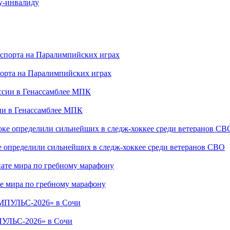
у-инвалиду
порта на Паралимпийских играх
сии в Генассамблее МПК
е определили сильнейших в следж-хоккее среди ветеранов СВО
е мира по гребному марафону
ПУЛЬС-2026» в Сочи