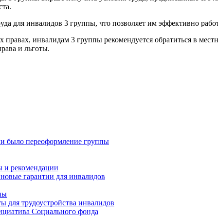
ста.
да для инвалидов 3 группы, что позволяет им эффективно работа
х правах, инвалидам 3 группы рекомендуется обратиться в мес
рава и льготы.
сли было переоформление группы
ы и рекомендации
 новые гарантии для инвалидов
пы
ты для трудоустройства инвалидов
нициатива Социального фонда