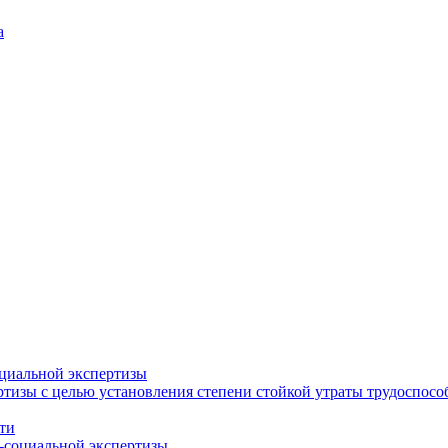
а
циальной экспертизы
тизы с целью установления степени стойкой утраты трудоспособ
ти
-социальной экспертизы