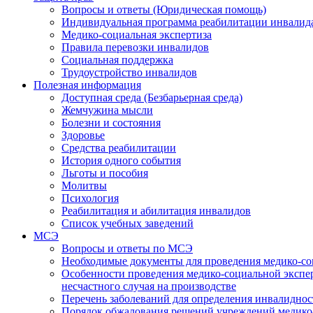
Вопросы и ответы (Юридическая помощь)
Индивидуальная программа реабилитации инвалид
Медико-социальная экспертиза
Правила перевозки инвалидов
Социальная поддержка
Трудоустройство инвалидов
Полезная информация
Доступная среда (Безбарьерная среда)
Жемчужина мысли
Болезни и состояния
Здоровье
Средства реабилитации
История одного события
Льготы и пособия
Молитвы
Психология
Реабилитация и абилитация инвалидов
Список учебных заведений
МСЭ
Вопросы и ответы по МСЭ
Необходимые документы для проведения медико-со
Особенности проведения медико-социальной экспер
несчастного случая на производстве
Перечень заболеваний для определения инвалиднос
Порядок обжалования решений учреждений медико