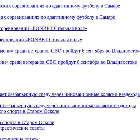
ких соревнованиях по адаптивному футболу в Самаре
соревнований «FONBET Стальная воля»
ни» среди ветеранов СВО пройдут 6 сентября во Владивостоке
т безбарьерную среду через инновационные коляски-вездеходы
 спорта в Старом Осколе
рактические советы