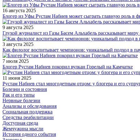
16 августа 2025
Блогер из Уфы Рустам Набиев может сыграть главную роль в 
9 августа 2025
Глухой журналист из Газы Басем Альхабель рассказывает миру 
3 августа 2025
Как филолог воспитывает чемпионов: уникальный подход в па
7 июля 2025
Блогер Рустам Набиев покорил вулкан Горелый на Камчатке
11 июня 2025
Рустам Набиев стал многодетным отцом: у блогера и его супру
Болезни и состояния
Рак и его типы
Нервные болезни
Анализы и обследования
Социальная поддержка
Средства реабилитации
Доступная среда
Жемчужина мысли
История одного события
Здоровье