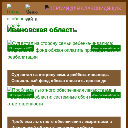
Перейти
к
основному
содержанию
Ивановская область
23 февраля 2025
Ивановская область
Суд встал на сторону семьи ребёнка-инвалида:
Социальный фонд обязан оплатить проезд до
места реабилитации
20 февраля 2025
Ивановская область
Проблема льготного обеспечения лекарствами в
Ивановской области: системные сбои и