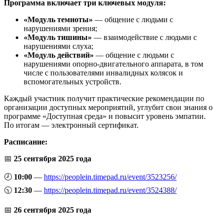
Программа включает три ключевых модуля:
«Модуль темноты»
— общение с людьми с
нарушениями зрения;
«Модуль тишины»
— взаимодействие с людьми с
нарушениями слуха;
«Модуль действий»
— общение с людьми с
нарушениями опорно-двигательного аппарата, в том
числе с пользователями инвалидных колясок и
вспомогательных устройств.
Каждый участник получит практические рекомендации по
организации доступных мероприятий, углубит свои знания о
программе «Доступная среда» и повысит уровень эмпатии.
По итогам — электронный сертификат.
Расписание:
📅
25 сентября 2025 года
🕗
10:00
—
https://peoplein.timepad.ru/event/3523256/
🕥
12:30
—
https://peoplein.timepad.ru/event/3524388/
📅
26 сентября 2025 года