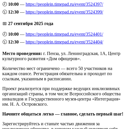
🕗
10:00
—
https://peoplein.timepad.ru/event/3524397/
🕥
12:30
—
https://peoplein.timepad.ru/event/3524399/
📅
27 сентября 2025 года
🕗
10:00
—
https://peoplein.timepad.ru/event/3524401/
🕥
12:30
—
https://peoplein.timepad.ru/event/3524404/
Место проведения:
г. Пенза, ул. Ленинградская, 1А, Центр
культурного развития «Дом офицеров».
Количество мест ограничено — всего 50 участников на
каждом сеансе. Регистрация обязательна и проходит по
ссылкам, указанным в расписании.
Проект реализуется при поддержке ведущих инклюзивных
организаций страны, в том числе Всероссийского общества
инвалидов и Государственного музея-центра «Интеграция»
им. Н. А. Островского.
Начните общаться легко — главное, сделать первый шаг!
Зарегистрируйтесь и станьте частью движения за
инклюзивное общество, в котором каждый чувствует себя