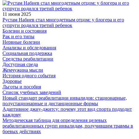
11 июня 2025
Рустам Набиев стал многодетным отцом: у блогера и его
супруги родился третий ребенок
Болезни и состояния
Рак и его типы
Нервные болезни
Анализы и обследования
Социальная поддержка
Средства реабилитации
Доступная среда
Жемчужина мысли
История одного события
Здоровье
Льготы и пособия
Список учебных заведений
Новый стандарт реабилитации инвалидов: стационарные,
полустационарные и дистанционные формы
Адаптивное джиу-джитсу: почему этот вид спорта подходит
каждому
Методическая таблица для определения целевых
реабилитационных групп инвалидам, получившим травмы в
боевых действиях