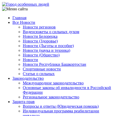
Перейти
к
основному
Главная
содержанию
Все Новости
Main
Новости регионов
navigation
Видеосюжеты о сильных духом
Новости Белорецка
Новости (Здоровье)
Новости (Льготы и пособие)
Новости (наука и техника)
Новости (Общество)
Новости
Новости Республики Башкортостан
Спортивные новости
Статьи о сильных
Законодательство
Международное законодательство
Основные законы об инвалидности в Российской
Федерации
Региональное законодательство
Защита прав
Вопросы и ответы (Юридическая помощь)
Индивидуальная программа реабилитации
инвалида