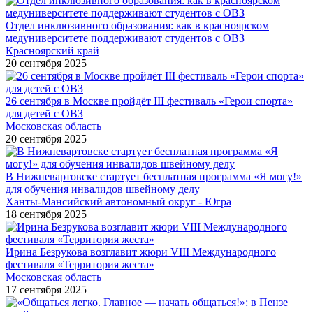
Отдел инклюзивного образования: как в красноярском
медуниверситете поддерживают студентов с ОВЗ
Красноярский край
20 сентября 2025
26 сентября в Москве пройдёт III фестиваль «Герои спорта»
для детей с ОВЗ
Московская область
20 сентября 2025
В Нижневартовске стартует бесплатная программа «Я могу!»
для обучения инвалидов швейному делу
Ханты-Мансийский автономный округ - Югра
18 сентября 2025
Ирина Безрукова возглавит жюри VIII Международного
фестиваля «Территория жеста»
Московская область
17 сентября 2025