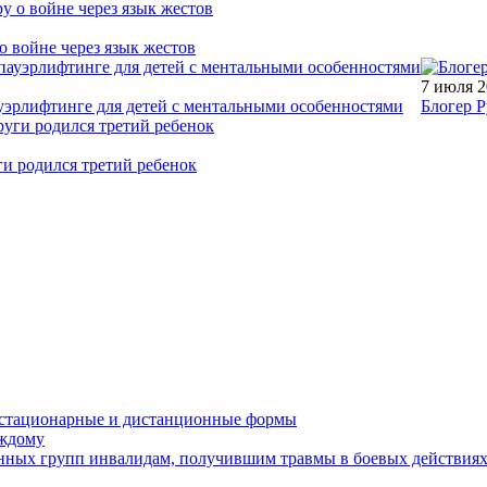
о войне через язык жестов
7 июля 
уэрлифтинге для детей с ментальными особенностями
Блогер Р
ги родился третий ребенок
устационарные и дистанционные формы
аждому
онных групп инвалидам, получившим травмы в боевых действия