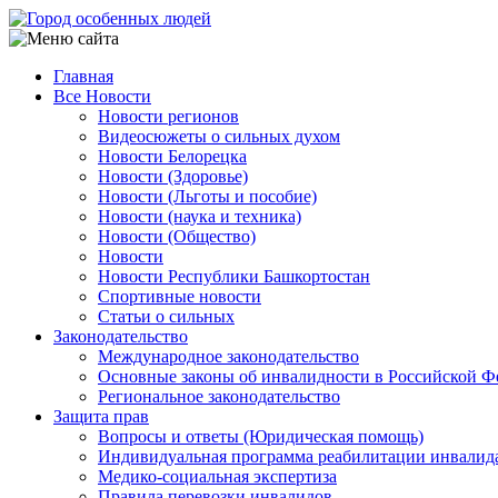
Перейти
к
основному
Главная
содержанию
Все Новости
Main
Новости регионов
navigation
Видеосюжеты о сильных духом
Новости Белорецка
Новости (Здоровье)
Новости (Льготы и пособие)
Новости (наука и техника)
Новости (Общество)
Новости
Новости Республики Башкортостан
Спортивные новости
Статьи о сильных
Законодательство
Международное законодательство
Основные законы об инвалидности в Российской Ф
Региональное законодательство
Защита прав
Вопросы и ответы (Юридическая помощь)
Индивидуальная программа реабилитации инвалид
Медико-социальная экспертиза
Правила перевозки инвалидов