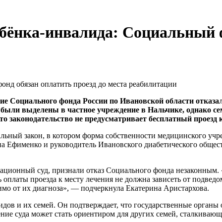
ебёнка-инвалида: Социальный 
ение Социального фонда России по Ивановской области отказ
и были выделены в частное учреждение в Нальчике, однако с
что законодательство не предусматривает бесплатный проезд
альный закон, в котором форма собственности медицинского учре
яна Ефименко и руководитель Ивановского диабетического общес
сационный суд, признали отказ Социального фонда незаконным.
оплаты проезда к месту лечения не должна зависеть от подвед
имо от их диагноза», — подчеркнула Екатерина Аристархова.
идов и их семей. Он подтверждает, что государственные органы
ение суда может стать ориентиром для других семей, сталкиваю