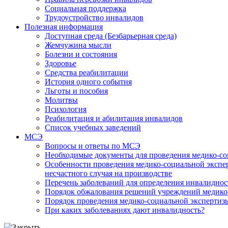
Социальная поддержка
Трудоустройство инвалидов
Полезная информация
Доступная среда (Безбарьерная среда)
Жемчужина мысли
Болезни и состояния
Здоровье
Средства реабилитации
История одного события
Льготы и пособия
Молитвы
Психология
Реабилитация и абилитация инвалидов
Список учебных заведений
МСЭ
Вопросы и ответы по МСЭ
Необходимые документы для проведения медико-со
Особенности проведения медико-социальной экспер
несчастного случая на производстве
Перечень заболеваний для определения инвалиднос
Порядок обжалования решений учреждений медико
Порядок проведения медико-социальной экспертизы
При каких заболеваниях дают инвалидность?