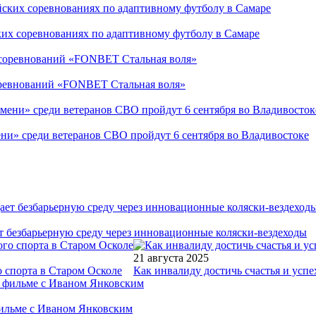
ких соревнованиях по адаптивному футболу в Самаре
соревнований «FONBET Стальная воля»
ни» среди ветеранов СВО пройдут 6 сентября во Владивостоке
т безбарьерную среду через инновационные коляски-вездеходы
21 августа 2025
 спорта в Старом Осколе
Как инвалиду достичь счастья и успе
фильме с Иваном Янковским