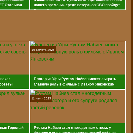
ET Стальная
нашего времени» среди ветеранов СВО пройдут
6 сентября во Владивостоке
16 августа 2025
спеха:
Блогер из Уфы Рустам Набиев может сыграть
 советы
главную роль в фильме с Иваном Янковским
11 июня 2025
лкан Горелый
Рустам Набиев стал многодетным отцом: у
блогера и его супруги родился третий ребенок