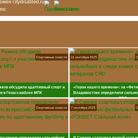
мен citydisabled.ru
тях:
Спортивные новости
11 сентября 2025
С
жков обсудили адаптивный спорт и
«Герои нашего времени»: на «Фети
ии в Генассамблее МПК
Владивостоке определили сильне
хоккее среди ветеранов СВО
Спортивные новости
7 сентября 2025
С
ортсменов определили сильнейших
В Самаре стартовал второй этап 