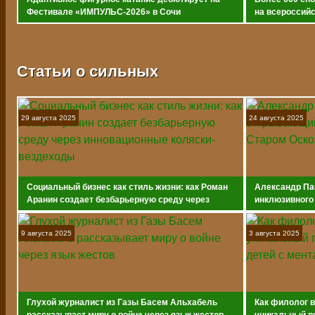
Фестивале «ИМПУЛЬС-2026» в Сочи
на всероссийс
адаптивному 
Статьи о сильных
29 августа 2025
24 августа 2025
Социальный бизнес как стиль жизни: как Роман
Александр Па
Аранин создает безбарьерную среду через
инклюзивного
инновационные коляски-вездеходы
9 августа 2025
3 августа 2025
Глухой журналист из Газы Басем Альхабель
Как филолог 
рассказывает миру о войне через язык жестов
уникальный п