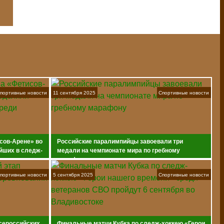
портивные новости
11 сентября 2025
Спортивные новости
сов-Арене» во
Российские паралимпийцы завоевали три
йших в следж-
медали на чемпионате мира по гребному
марафону
портивные новости
5 сентября 2025
Спортивные новости
всероссийских
Финальные матчи Кубка по следж-хоккею «Герои