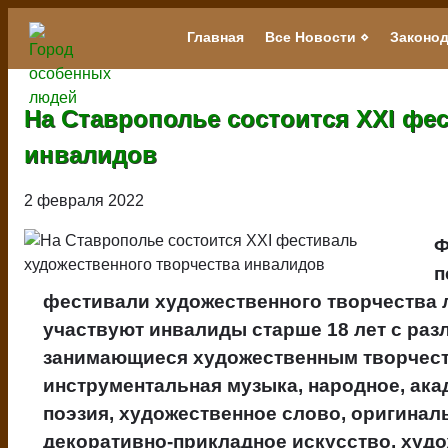
Перейти
к
Главная
Все Новости
Законод
Main
основному
navigation
содержанию
На Ставрополье состоится XXI фе
инвалидов
2 февраля 2022
Ф
п
фестивали художественного творчества 
участвуют инвалиды старше 18 лет с ра
занимающиеся художественным творчеств
инструментальная музыка, народное, акад
поэзия, художественное слово, оригинал
декоративно-прикладное искусство, худ