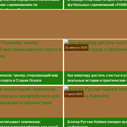
ких соревнованиях по
футбольных соревнований «FONB
футболу в Самаре
воля»
21 августа 2025
нюшов: тренер, открывающий мир
Как инвалиду достичь счастья и у
 спорта в Старом Осколе
реальные истории и практические
7 июля 2025
воспитывает чемпионов:
Блогер Рустам Набиев покорил ву
одход в пауэрлифтинге для детей
на Камчатке