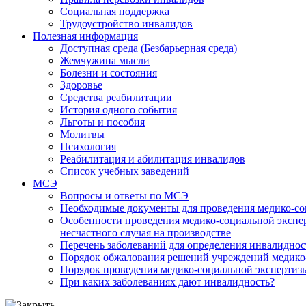
Социальная поддержка
Трудоустройство инвалидов
Полезная информация
Доступная среда (Безбарьерная среда)
Жемчужина мысли
Болезни и состояния
Здоровье
Средства реабилитации
История одного события
Льготы и пособия
Молитвы
Психология
Реабилитация и абилитация инвалидов
Список учебных заведений
МСЭ
Вопросы и ответы по МСЭ
Необходимые документы для проведения медико-со
Особенности проведения медико-социальной экспер
несчастного случая на производстве
Перечень заболеваний для определения инвалиднос
Порядок обжалования решений учреждений медико
Порядок проведения медико-социальной экспертизы
При каких заболеваниях дают инвалидность?