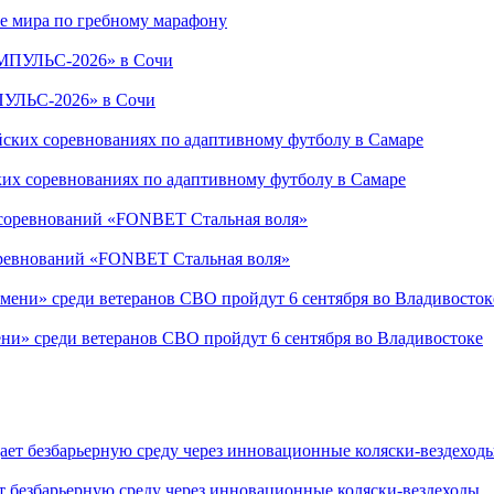
е мира по гребному марафону
ПУЛЬС-2026» в Сочи
ких соревнованиях по адаптивному футболу в Самаре
соревнований «FONBET Стальная воля»
ни» среди ветеранов СВО пройдут 6 сентября во Владивостоке
т безбарьерную среду через инновационные коляски-вездеходы