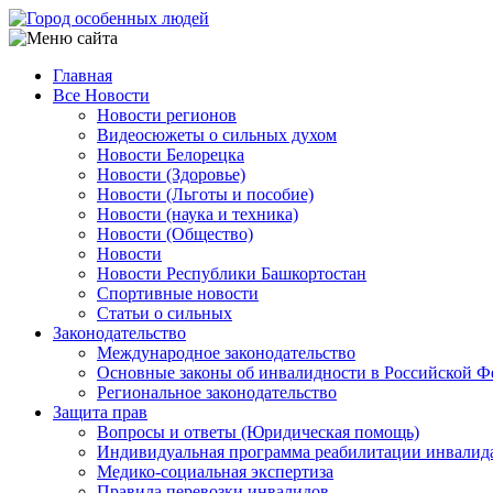
Перейти
к
основному
Главная
содержанию
Все Новости
Main
Новости регионов
navigation
Видеосюжеты о сильных духом
Новости Белорецка
Новости (Здоровье)
Новости (Льготы и пособие)
Новости (наука и техника)
Новости (Общество)
Новости
Новости Республики Башкортостан
Спортивные новости
Статьи о сильных
Законодательство
Международное законодательство
Основные законы об инвалидности в Российской Ф
Региональное законодательство
Защита прав
Вопросы и ответы (Юридическая помощь)
Индивидуальная программа реабилитации инвалид
Медико-социальная экспертиза
Правила перевозки инвалидов