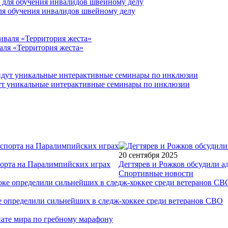
для обучения инвалидов швейному делу
аля «Территория жеста»
йдут уникальные интерактивные семинары по инклюзии
20 сентября 2025
порта на Паралимпийских играх
Дегтярев и Рожков обсудили а
Спортивные новости
е определили сильнейших в следж-хоккее среди ветеранов СВО