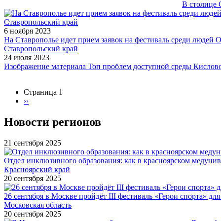
В столице 
Ставропольский край
6 ноября 2023
На Ставрополье идет прием заявок на фестиваль среди людей 
Ставропольский край
24 июля 2023
Изображение материала Топ проблем доступной среды Кислов
Страница 1
Следующая
››
Нумерация
страница
страниц
Новости регионов
21 сентября 2025
Отдел инклюзивного образования: как в красноярском медуни
Красноярский край
20 сентября 2025
26 сентября в Москве пройдёт III фестиваль «Герои спорта» для
Московская область
20 сентября 2025