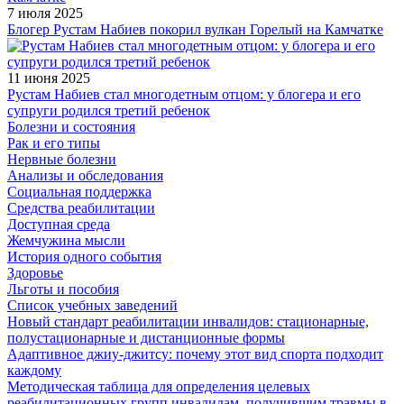
7 июля 2025
Блогер Рустам Набиев покорил вулкан Горелый на Камчатке
11 июня 2025
Рустам Набиев стал многодетным отцом: у блогера и его
супруги родился третий ребенок
Болезни и состояния
Рак и его типы
Нервные болезни
Анализы и обследования
Социальная поддержка
Средства реабилитации
Доступная среда
Жемчужина мысли
История одного события
Здоровье
Льготы и пособия
Список учебных заведений
Новый стандарт реабилитации инвалидов: стационарные,
полустационарные и дистанционные формы
Адаптивное джиу-джитсу: почему этот вид спорта подходит
каждому
Методическая таблица для определения целевых
реабилитационных групп инвалидам, получившим травмы в