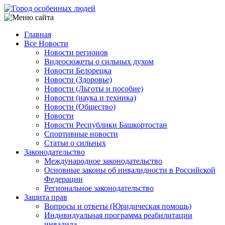
Перейти
к
основному
Главная
содержанию
Все Новости
Main
Новости регионов
navigation
Видеосюжеты о сильных духом
Новости Белорецка
Новости (Здоровье)
Новости (Льготы и пособие)
Новости (наука и техника)
Новости (Общество)
Новости
Новости Республики Башкортостан
Спортивные новости
Статьи о сильных
Законодательство
Международное законодательство
Основные законы об инвалидности в Российской
Федерации
Региональное законодательство
Защита прав
Вопросы и ответы (Юридическая помощь)
Индивидуальная программа реабилитации
инвалида