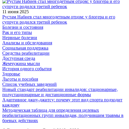
11 июня 2025
Рустам Набиев стал многодетным отцом: у блогера и его
супруги родился третий ребенок
Болезни и состояния
Рак и его типы
Нервные болезни
Анализы и обследования
Социальная поддержка
Средства реабилитации
Доступная среда
Жемчужина мысли
История одного события
Здоровье
Льготы и пособия
Список учебных заведений
Новый стандарт реабилитации инвалидов: стационарные,
полустационарные и дистанционные формы
Адаптивное джиу-джитсу: почему этот вид спорта подходит
каждому
Методическая таблица для определения целевых
реабилитационных групп инвалидам, получившим травмы в
боевых действиях