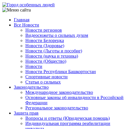
Перейти
к
основному
Главная
содержанию
Все Новости
Main
Новости регионов
navigation
Видеосюжеты о сильных духом
Новости Белорецка
Новости (Здоровье)
Новости (Льготы и пособие)
Новости (наука и техника)
Новости (Общество)
Новости
Новости Республики Башкортостан
Спортивные новости
Статьи о сильных
Законодательство
Международное законодательство
Основные законы об инвалидности в Российской
Федерации
Региональное законодательство
Защита прав
Вопросы и ответы (Юридическая помощь)
Индивидуальная программа реабилитации
инвалида