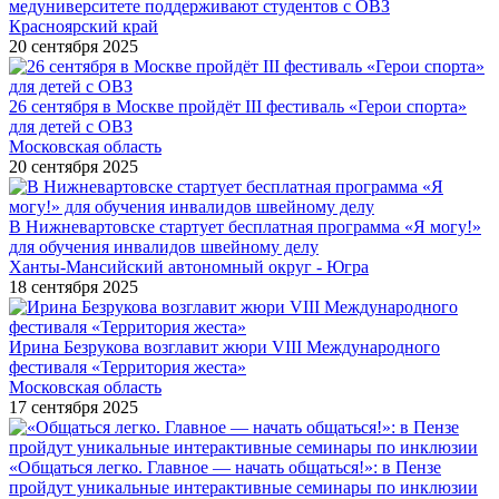
медуниверситете поддерживают студентов с ОВЗ
Красноярский край
20 сентября 2025
26 сентября в Москве пройдёт III фестиваль «Герои спорта»
для детей с ОВЗ
Московская область
20 сентября 2025
В Нижневартовске стартует бесплатная программа «Я могу!»
для обучения инвалидов швейному делу
Ханты-Мансийский автономный округ - Югра
18 сентября 2025
Ирина Безрукова возглавит жюри VIII Международного
фестиваля «Территория жеста»
Московская область
17 сентября 2025
«Общаться легко. Главное — начать общаться!»: в Пензе
пройдут уникальные интерактивные семинары по инклюзии