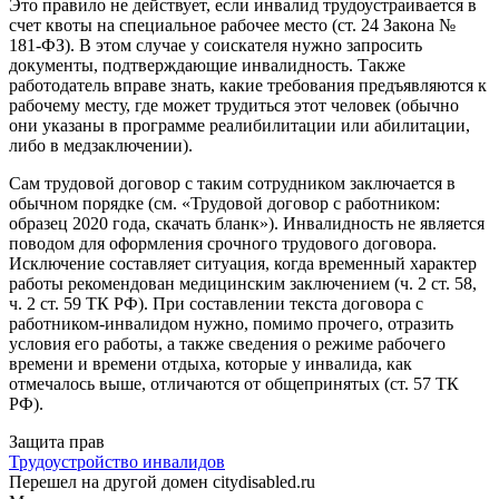
Это правило не действует, если инвалид трудоустраивается в
счет квоты на специальное рабочее место (ст. 24 Закона №
181-ФЗ). В этом случае у соискателя нужно запросить
документы, подтверждающие инвалидность. Также
работодатель вправе знать, какие требования предъявляются к
рабочему месту, где может трудиться этот человек (обычно
они указаны в программе реалибилитации или абилитации,
либо в медзаключении).
Сам трудовой договор с таким сотрудником заключается в
обычном порядке (см. «Трудовой договор с работником:
образец 2020 года, скачать бланк»). Инвалидность не является
поводом для оформления срочного трудового договора.
Исключение составляет ситуация, когда временный характер
работы рекомендован медицинским заключением (ч. 2 ст. 58,
ч. 2 ст. 59 ТК РФ). При составлении текста договора с
работником-инвалидом нужно, помимо прочего, отразить
условия его работы, а также сведения о режиме рабочего
времени и времени отдыха, которые у инвалида, как
отмечалось выше, отличаются от общепринятых (ст. 57 ТК
РФ).
Защита прав
Трудоустройство инвалидов
Перешел на другой домен citydisabled.ru