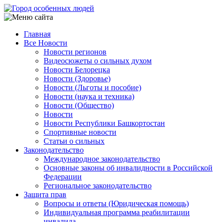
Перейти
к
основному
Главная
содержанию
Все Новости
Main
Новости регионов
navigation
Видеосюжеты о сильных духом
Новости Белорецка
Новости (Здоровье)
Новости (Льготы и пособие)
Новости (наука и техника)
Новости (Общество)
Новости
Новости Республики Башкортостан
Спортивные новости
Статьи о сильных
Законодательство
Международное законодательство
Основные законы об инвалидности в Российской
Федерации
Региональное законодательство
Защита прав
Вопросы и ответы (Юридическая помощь)
Индивидуальная программа реабилитации
инвалида