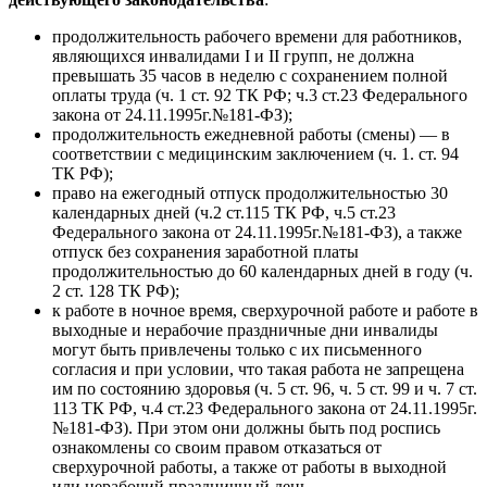
продолжительность рабочего времени для работников,
являющихся инвалидами I и II групп, не должна
превышать 35 часов в неделю с сохранением полной
оплаты труда (ч. 1 ст. 92 ТК РФ; ч.3 ст.23 Федерального
закона от 24.11.1995г.№181-ФЗ);
продолжительность ежедневной работы (смены) — в
соответствии с медицинским заключением (ч. 1. ст. 94
ТК РФ);
право на ежегодный отпуск продолжительностью 30
календарных дней (ч.2 ст.115 ТК РФ, ч.5 ст.23
Федерального закона от 24.11.1995г.№181-ФЗ), а также
отпуск без сохранения заработной платы
продолжительностью до 60 календарных дней в году (ч.
2 ст. 128 ТК РФ);
к работе в ночное время, сверхурочной работе и работе в
выходные и нерабочие праздничные дни инвалиды
могут быть привлечены только с их письменного
согласия и при условии, что такая работа не запрещена
им по состоянию здоровья (ч. 5 ст. 96, ч. 5 ст. 99 и ч. 7 ст.
113 ТК РФ, ч.4 ст.23 Федерального закона от 24.11.1995г.
№181-ФЗ). При этом они должны быть под роспись
ознакомлены со своим правом отказаться от
сверхурочной работы, а также от работы в выходной
или нерабочий праздничный день.