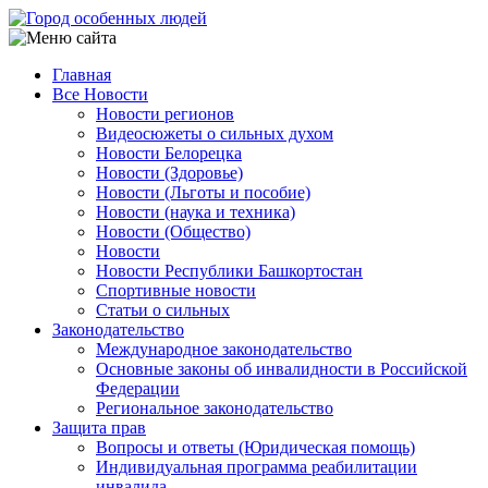
Перейти
к
основному
Главная
содержанию
Все Новости
Main
Новости регионов
navigation
Видеосюжеты о сильных духом
Новости Белорецка
Новости (Здоровье)
Новости (Льготы и пособие)
Новости (наука и техника)
Новости (Общество)
Новости
Новости Республики Башкортостан
Спортивные новости
Статьи о сильных
Законодательство
Международное законодательство
Основные законы об инвалидности в Российской
Федерации
Региональное законодательство
Защита прав
Вопросы и ответы (Юридическая помощь)
Индивидуальная программа реабилитации
инвалида