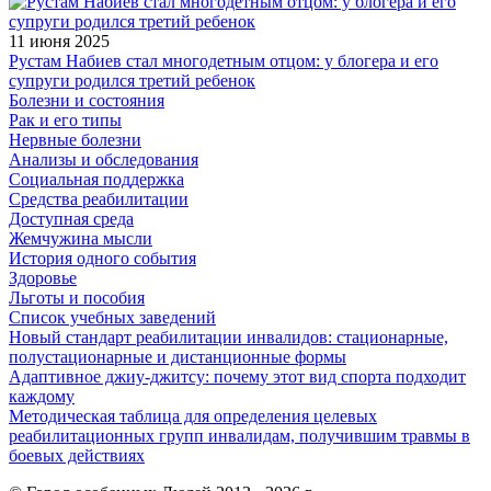
11 июня 2025
Рустам Набиев стал многодетным отцом: у блогера и его
супруги родился третий ребенок
Болезни и состояния
Рак и его типы
Нервные болезни
Анализы и обследования
Социальная поддержка
Средства реабилитации
Доступная среда
Жемчужина мысли
История одного события
Здоровье
Льготы и пособия
Список учебных заведений
Новый стандарт реабилитации инвалидов: стационарные,
полустационарные и дистанционные формы
Адаптивное джиу-джитсу: почему этот вид спорта подходит
каждому
Методическая таблица для определения целевых
реабилитационных групп инвалидам, получившим травмы в
боевых действиях