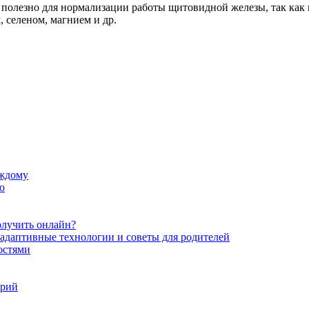
полезно для нормализации работы щитовидной железы, так как 
 селеном, магнием и др.
аждому
ю
олучить онлайн?
даптивные технологии и советы для родителей
остями
орий