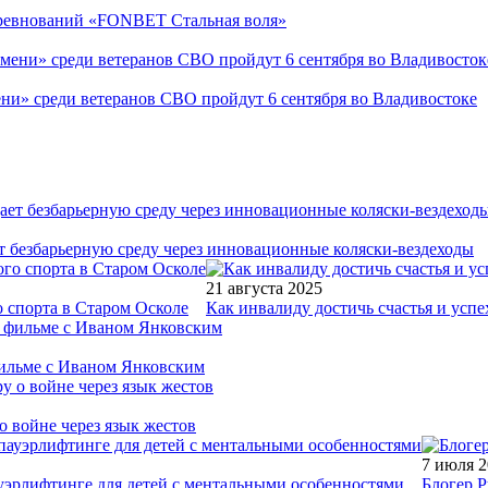
соревнований «FONBET Стальная воля»
ни» среди ветеранов СВО пройдут 6 сентября во Владивостоке
т безбарьерную среду через инновационные коляски-вездеходы
21 августа 2025
 спорта в Старом Осколе
Как инвалиду достичь счастья и успе
фильме с Иваном Янковским
о войне через язык жестов
7 июля 
уэрлифтинге для детей с ментальными особенностями
Блогер Р