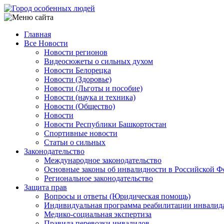
Перейти
к
основному
Главная
содержанию
Все Новости
Main
Новости регионов
navigation
Видеосюжеты о сильных духом
Новости Белорецка
Новости (Здоровье)
Новости (Льготы и пособие)
Новости (наука и техника)
Новости (Общество)
Новости
Новости Республики Башкортостан
Спортивные новости
Статьи о сильных
Законодательство
Международное законодательство
Основные законы об инвалидности в Российской Ф
Региональное законодательство
Защита прав
Вопросы и ответы (Юридическая помощь)
Индивидуальная программа реабилитации инвалид
Медико-социальная экспертиза
Правила перевозки инвалидов