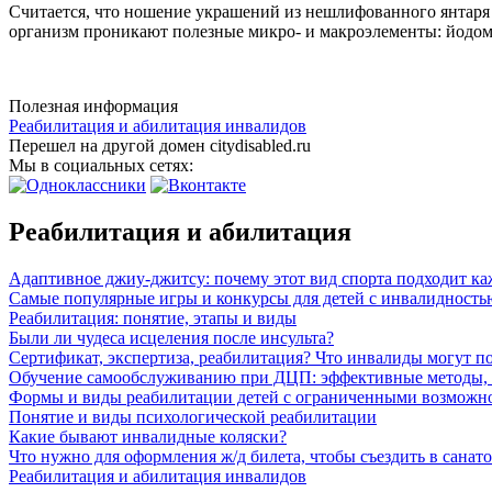
Считается, что ношение украшений из нешлифованного янтаря 
организм проникают полезные микро- и макроэлементы: йодом,
Полезная информация
Реабилитация и абилитация инвалидов
Перешел на другой домен citydisabled.ru
Мы в социальных сетях:
Реабилитация и абилитация
Адаптивное джиу-джитсу: почему этот вид спорта подходит к
Самые популярные игры и конкурсы для детей с инвалидность
Реабилитация: понятие, этапы и виды
Были ли чудеса исцеления после инсульта?
Сертификат, экспертиза, реабилитация? Что инвалиды могут п
Обучение самообслуживанию при ДЦП: эффективные методы, а
Формы и виды реабилитации детей с ограниченными возможн
Понятие и виды психологической реабилитации
Какие бывают инвалидные коляски?
Что нужно для оформления ж/д билета, чтобы съездить в санат
Реабилитация и абилитация инвалидов