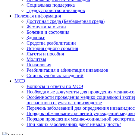
Социальная поддержка
Трудоустройство инвалидов
Полезная информация
Доступная среда (Безбарьерная среда)
Жемчужина мысли
Болезни и состояния
Здоровье
Средства реабилитации
История одного события
Льготы и пособия
Молитвы
Психология
Реабилитация и абилитация инвалидов
Список учебных заведений
МСЭ
Вопросы и ответы по МСЭ
Необходимые документы для проведения медико-со
Особенности проведения медико-социальной экспер
несчастного случая на производстве
Перечень заболеваний для определения инвалиднос
Порядок обжалования решений учреждений медико
Порядок проведения медико-социальной экспертизы
При каких заболеваниях дают инвалидность?