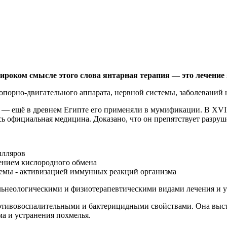
широком смысле этого слова янтарная терапия — это лечение
опорно-двигательного аппарата, нервной системы, заболеваний
— ещё в древнем Египте его применяли в мумификации. В XVII 
ась официальная медицина. Доказано, что он препятствует разр
илляров
ением кислородного обмена
емы - активизацией иммунных реакций организма
льнеологическими и физиотерапевтическими видами лечения и ус
ротивовоспалительными и бактерицидными свойствами. Она выст
ма и устранения похмелья.