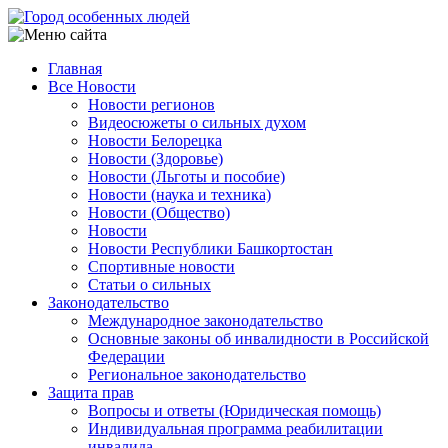
Перейти
к
основному
Главная
содержанию
Все Новости
Main
Новости регионов
navigation
Видеосюжеты о сильных духом
Новости Белорецка
Новости (Здоровье)
Новости (Льготы и пособие)
Новости (наука и техника)
Новости (Общество)
Новости
Новости Республики Башкортостан
Спортивные новости
Статьи о сильных
Законодательство
Международное законодательство
Основные законы об инвалидности в Российской
Федерации
Региональное законодательство
Защита прав
Вопросы и ответы (Юридическая помощь)
Индивидуальная программа реабилитации
инвалида