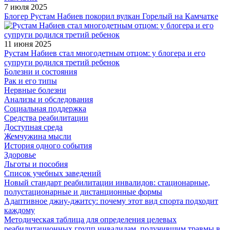
7 июля 2025
Блогер Рустам Набиев покорил вулкан Горелый на Камчатке
11 июня 2025
Рустам Набиев стал многодетным отцом: у блогера и его
супруги родился третий ребенок
Болезни и состояния
Рак и его типы
Нервные болезни
Анализы и обследования
Социальная поддержка
Средства реабилитации
Доступная среда
Жемчужина мысли
История одного события
Здоровье
Льготы и пособия
Список учебных заведений
Новый стандарт реабилитации инвалидов: стационарные,
полустационарные и дистанционные формы
Адаптивное джиу-джитсу: почему этот вид спорта подходит
каждому
Методическая таблица для определения целевых
реабилитационных групп инвалидам, получившим травмы в