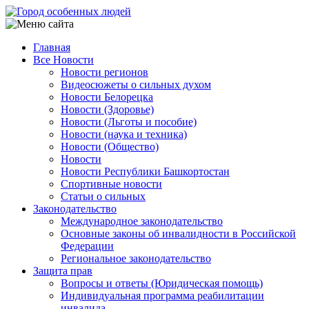
Перейти
к
основному
Главная
содержанию
Все Новости
Main
Новости регионов
navigation
Видеосюжеты о сильных духом
Новости Белорецка
Новости (Здоровье)
Новости (Льготы и пособие)
Новости (наука и техника)
Новости (Общество)
Новости
Новости Республики Башкортостан
Спортивные новости
Статьи о сильных
Законодательство
Международное законодательство
Основные законы об инвалидности в Российской
Федерации
Региональное законодательство
Защита прав
Вопросы и ответы (Юридическая помощь)
Индивидуальная программа реабилитации
инвалида