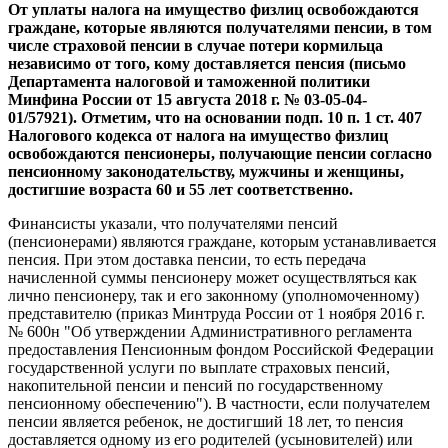
От уплаты налога на имущество физлиц освобождаются
граждане, которые являются получателями пенсии, в том
числе страховой пенсии в случае потери кормильца
независимо от того, кому доставляется пенсия (письмо
Департамента налоговой и таможенной политики
Минфина России от 15 августа 2018 г. № 03-05-04-
01/57921). Отметим, что на основании подп. 10 п. 1 ст. 407
Налогового кодекса от налога на имущество физлиц
освобождаются пенсионеры, получающие пенсии согласно
пенсионному законодательству, мужчины и женщины,
достигшие возраста 60 и 55 лет соответственно.
Финансисты указали, что получателями пенсий
(пенсионерами) являются граждане, которым устанавливается
пенсия. При этом доставка пенсии, то есть передача
начисленной суммы пенсионеру может осуществляться как
лично пенсионеру, так и его законному (уполномоченному)
представителю (приказ Минтруда России от 1 ноября 2016 г.
№ 600н "Об утверждении Административного регламента
предоставления Пенсионным фондом Российской Федерации
государственной услуги по выплате страховых пенсий,
накопительной пенсии и пенсий по государственному
пенсионному обеспечению"). В частности, если получателем
пенсии является ребенок, не достигший 18 лет, то пенсия
доставляется одному из его родителей (усыновителей) или