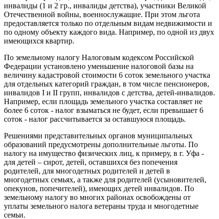
инвалиды (1 и 2 гр., инвалиды детства), участники Великой
Отечественной войны, военнослужащие. При этом льгота
предоставляется только по отдельным видам недвижимости и
по одному объекту каждого вида. Например, по одной из двух
имеющихся квартир.
По земельному налогу Налоговым кодексом Российской
Федерации установлено уменьшение налоговой базы на
величину кадастровой стоимости 6 соток земельного участка
для отдельных категорий граждан, в том числе пенсионеров,
инвалидов I и II групп, инвалидов с детства, детей-инвалидов.
Например, если площадь земельного участка составляет не
более 6 соток - налог взыматься не будет, если превышает 6
соток - налог рассчитывается за оставшуюся площадь.
Решениями представительных органов муниципальных
образований предусмотрены дополнительные льготы. По
налогу на имущество физических лиц, к примеру, в г. Уфа -
для детей – сирот, детей, оставшихся без попечения
родителей, для многодетных родителей и детей в
многодетных семьях, а также для родителей (усыновителей,
опекунов, попечителей), имеющих детей инвалидов. По
земельному налогу во многих районах освобождены от
уплаты земельного налога ветераны труда и многодетные
семьи.