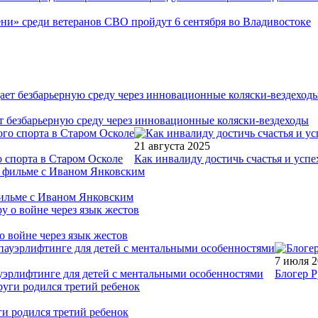
ни» среди ветеранов СВО пройдут 6 сентября во Владивостоке
т безбарьерную среду через инновационные коляски-вездеходы
21 августа 2025
 спорта в Старом Осколе
Как инвалиду достичь счастья и успе
фильме с Иваном Янковским
о войне через язык жестов
7 июля 
уэрлифтинге для детей с ментальными особенностями
Блогер Р
ги родился третий ребенок