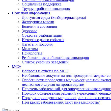
Социальная поддержка
Трудоустройство инвалидов
Полезная информация
Доступная среда (Безбарьерная среда)
Жемчужина мысли
Болезни и состояния
Здоровье
Средства реабилитации
История одного события
Льготы и пособия
Молитвы
Психология
Реабилитация и абилитация инвалидов
Список учебных заведений
МСЭ
Вопросы и ответы по МСЭ
Необходимые документы для проведения медико-со
Особенности проведения медико-социальной экспер
несчастного случая на производстве
Перечень заболеваний для определения инвалиднос
Порядок обжалования решений учреждений медико
Порядок проведения медико-социальной экспертизы
При каких заболеваниях дают инвалидность?