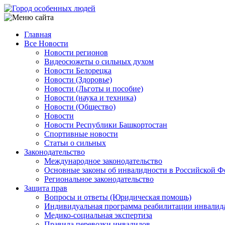
Перейти
к
основному
Главная
содержанию
Все Новости
Main
Новости регионов
navigation
Видеосюжеты о сильных духом
Новости Белорецка
Новости (Здоровье)
Новости (Льготы и пособие)
Новости (наука и техника)
Новости (Общество)
Новости
Новости Республики Башкортостан
Спортивные новости
Статьи о сильных
Законодательство
Международное законодательство
Основные законы об инвалидности в Российской Ф
Региональное законодательство
Защита прав
Вопросы и ответы (Юридическая помощь)
Индивидуальная программа реабилитации инвалид
Медико-социальная экспертиза
Правила перевозки инвалидов