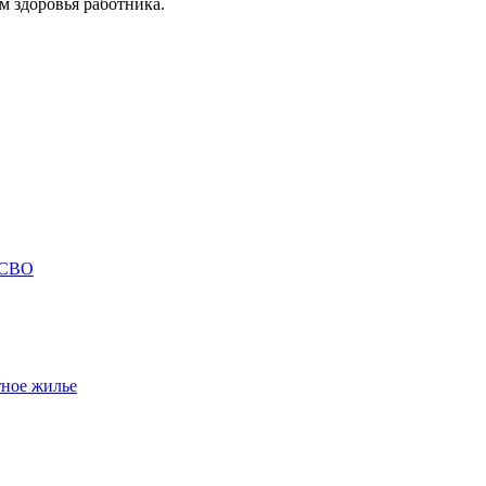
м здоровья работника.
 СВО
тное жилье