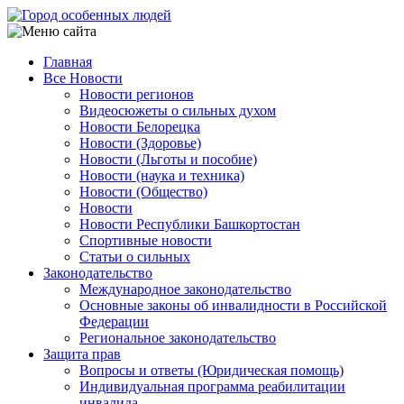
Перейти
к
основному
Главная
содержанию
Все Новости
Main
Новости регионов
navigation
Видеосюжеты о сильных духом
Новости Белорецка
Новости (Здоровье)
Новости (Льготы и пособие)
Новости (наука и техника)
Новости (Общество)
Новости
Новости Республики Башкортостан
Спортивные новости
Статьи о сильных
Законодательство
Международное законодательство
Основные законы об инвалидности в Российской
Федерации
Региональное законодательство
Защита прав
Вопросы и ответы (Юридическая помощь)
Индивидуальная программа реабилитации
инвалида