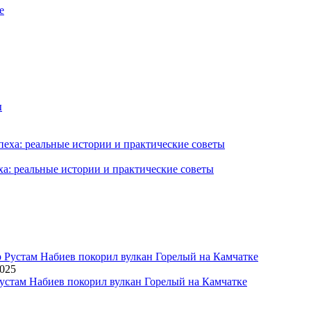
ха: реальные истории и практические советы
2025
устам Набиев покорил вулкан Горелый на Камчатке