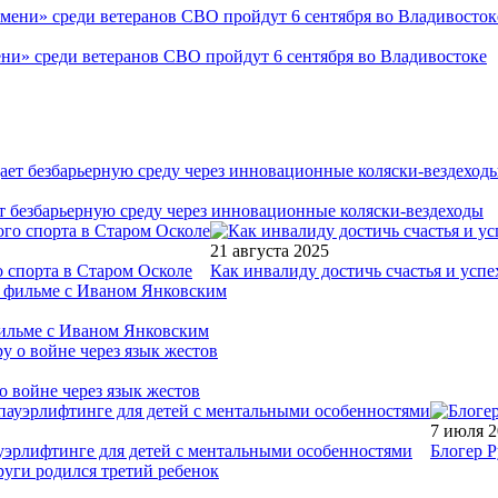
ни» среди ветеранов СВО пройдут 6 сентября во Владивостоке
т безбарьерную среду через инновационные коляски-вездеходы
21 августа 2025
 спорта в Старом Осколе
Как инвалиду достичь счастья и успе
фильме с Иваном Янковским
о войне через язык жестов
7 июля 
уэрлифтинге для детей с ментальными особенностями
Блогер Р