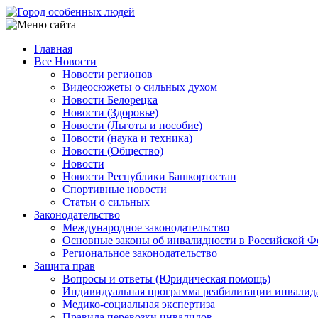
Перейти
к
основному
Главная
содержанию
Все Новости
Main
Новости регионов
navigation
Видеосюжеты о сильных духом
Новости Белорецка
Новости (Здоровье)
Новости (Льготы и пособие)
Новости (наука и техника)
Новости (Общество)
Новости
Новости Республики Башкортостан
Спортивные новости
Статьи о сильных
Законодательство
Международное законодательство
Основные законы об инвалидности в Российской Ф
Региональное законодательство
Защита прав
Вопросы и ответы (Юридическая помощь)
Индивидуальная программа реабилитации инвалид
Медико-социальная экспертиза
Правила перевозки инвалидов