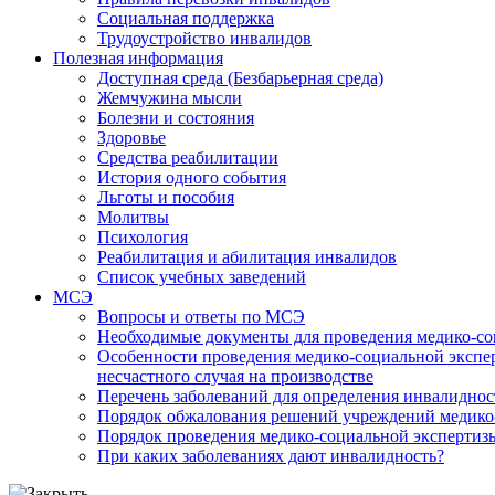
Социальная поддержка
Трудоустройство инвалидов
Полезная информация
Доступная среда (Безбарьерная среда)
Жемчужина мысли
Болезни и состояния
Здоровье
Средства реабилитации
История одного события
Льготы и пособия
Молитвы
Психология
Реабилитация и абилитация инвалидов
Список учебных заведений
МСЭ
Вопросы и ответы по МСЭ
Необходимые документы для проведения медико-со
Особенности проведения медико-социальной экспер
несчастного случая на производстве
Перечень заболеваний для определения инвалиднос
Порядок обжалования решений учреждений медико
Порядок проведения медико-социальной экспертизы
При каких заболеваниях дают инвалидность?