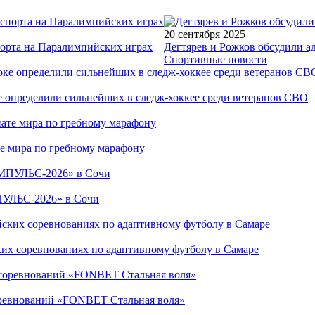
20 сентября 2025
порта на Паралимпийских играх
Дегтярев и Рожков обсудили а
Спортивные новости
е определили сильнейших в следж-хоккее среди ветеранов СВО
е мира по гребному марафону
ПУЛЬС-2026» в Сочи
ких соревнованиях по адаптивному футболу в Самаре
соревнований «FONBET Стальная воля»