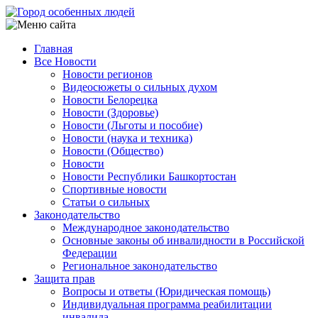
Перейти
к
основному
Главная
содержанию
Все Новости
Main
Новости регионов
navigation
Видеосюжеты о сильных духом
Новости Белорецка
Новости (Здоровье)
Новости (Льготы и пособие)
Новости (наука и техника)
Новости (Общество)
Новости
Новости Республики Башкортостан
Спортивные новости
Статьи о сильных
Законодательство
Международное законодательство
Основные законы об инвалидности в Российской
Федерации
Региональное законодательство
Защита прав
Вопросы и ответы (Юридическая помощь)
Индивидуальная программа реабилитации
инвалида