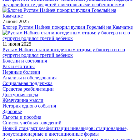
пауэрлифтинге для детей с ментальными особенностями
7 июля 2025
Блогер Рустам Набиев покорил вулкан Горелый на Камчатке
11 июня 2025
Рустам Набиев стал многодетным отцом: у блогера и его
супруги родился третий ребенок
Болезни и состояния
Рак и его типы
Нервные болезни
Анализы и обследования
Социальная поддержка
Средства реабилитации
Доступная среда
Жемчужина мысли
История одного события
Здоровье
Льготы и пособия
Список учебных заведений
Новый стандарт реабилитации инвалидов: стационарные,
полустационарные и дистанционные формы
Адаптивное джиу-джитсу: почему этот вид спорта подходит