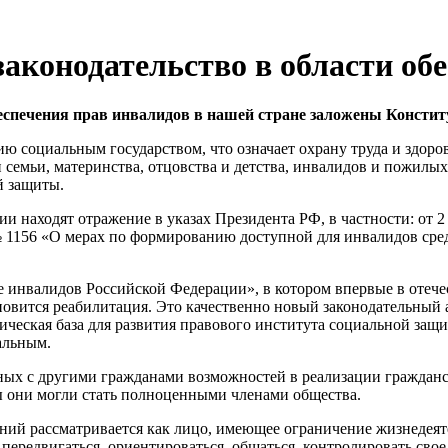
аконодательство в области об
еспечения прав инвалидов в нашей стране заложены Констит
 социальным государством, что означает охрану труда и здоро
 семьи, материнства, отцовства и детства, инвалидов и пожилы
й защиты.
ии находят отражение в указах Президента РФ, в частности: от 
№ 1156 «О мерах по формированию доступной для инвалидов сред
е инвалидов Российской Федерации», в котором впервые в отеч
овится реабилитация. Это качественно новый законодательный 
ическая база для развития правового института социальной защ
альным.
х с другими гражданами возможностей в реализации гражданских
ы они могли стать полноценными членами общества.
ний рассматривается как лицо, имеющее ограничение жизнедеят
ередвигаться, ориентироваться, общаться, контролировать свое 