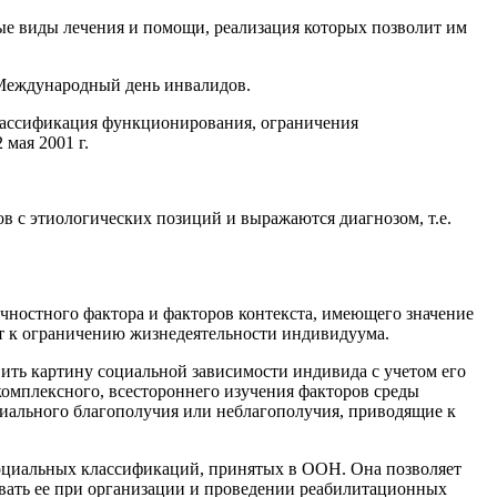
ные виды лечения и помощи, реализация которых позволит им
к Международный день инвалидов.
лассификация функционирования, ограничения
мая 2001 г.
ов с этиологических позиций и выражаются диагнозом, т.е.
ностного фактора и факторов контекста, имеющего значение
дят к ограничению жизнедеятельности индивидуума.
ить картину социальной зависимости индивида с учетом его
комплексного, всестороннего изучения факторов среды
иального благополучия или неблагополучия, приводящие к
оциальных классификаций, принятых в ООН. Она позволяет
овать ее при организации и проведении реабилитационных