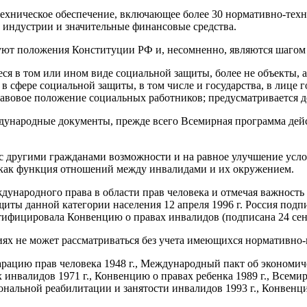
техническое обеспечение, включающее более 30 нормативно-техни
 индустрии и значительные финансовые средства.
уют положения Конституции РФ и, несомненно, являются шагом в
я в том или ином виде социальной защиты, более не объекты, а
 сфере социальной защиты, в том числе и государства, в лице 
авовое положение социальных работников; предусматривается д
дународные документы, прежде всего Всемирная программа дей
с другими гражданами возможности и на равное улучшение усло
а как функция отношений между инвалидами и их окружением.
ународного права в области прав человека и отмечая важност
щиты данной категории населения 12 апреля 1996 г. Россия по
ратифицировала Конвенцию о правах инвалидов (подписана 24 сент
ях не может рассматриваться без учета имеющихся нормативно
ацию прав человека 1948 г., Международный пакт об экономиче
ах инвалидов 1971 г., Конвенцию о правах ребенка 1989 г., Вс
иональной реабилитации и занятости инвалидов 1993 г., Конвен