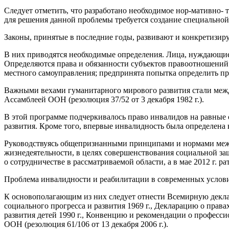
Следует отметить, что разработано необходимое нор-мативно- 
для решения данной проблемы требуется создание специальной
Законы, принятые в последние годы, развивают и конкретизир
В них приводятся необходимые определения. Лица, нуждающиес
Определяются права и обязанности субъектов правоотношений в
местного самоуправления; предпринята попытка определить пр
Важными вехами гуманитарного мирового развития стали меж
Ассамблеей ООН (резолюция 37/52 от 3 декабря 1982 г.).
В этой программе подчеркивалось право инвалидов на равные 
развития. Кроме того, впервые инвалидность была определен
Руководствуясь общепризнанными принципами и нормами межд
жизнедеятельности, в целях совершенствования социальной за
о сотрудничестве в рассматриваемой области, а в мае 2012 г. 
Проблема инвалидности и реабилитации в современных услови
К основополагающим из них следует отнести Всемирную деклар
социального прогресса и развития 1969 г., Декларацию о прав
развития детей 1990 г., Конвенцию и рекомендации о професс
ООН (резолюция 61/106 от 13 декабря 2006 г.).