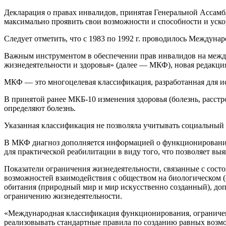
Декларация о правах инвалидов, принятая Генеральной Ассамб
максимально проявить свои возможности и способности и уско
Следует отметить, что с 1983 по 1992 г. проводилось Междун
Важным инструментом в обеспечении прав инвалидов на межд
жизнедеятельности и здоровья» (далее — МКФ), новая редакция
МКФ — это многоцелевая классификация, разработанная для ис
В принятой ранее МКБ-10 изменения здоровья (болезнь, расстро
определяют болезнь.
Указанная классификация не позволяла учитывать социальный
В МКФ диагноз дополняется информацией о функционировании 
для практической реабилитации в виду того, что позволяет в
Показатели ограничения жизнедеятельности, связанные с сост
возможностей взаимодействия с обществом на биологическом (
обитания (природный мир и мир искусственно созданный), д
ограничению жизнедеятельности.
«Международная классификация функционирования, ограничени
реализовывать стандартные правила по созданию равных возм