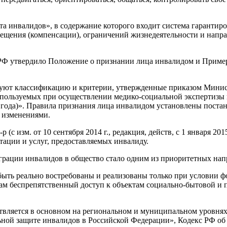
а инвалидов», в содержание которого входит система гарантир
мещения (компенсации), ограничений жизнедеятельности и напр
о РФ утвердило Положение о признании лица инвалидом и Прим
уют классификацию и критерии, утвержденные приказом Минист
 используемых при осуществлении медико-социальной эксперти
 года)». Правила признания лица инвалидом установлены постан
 изменениями.
 (с изм. от 10 сентября 2014 г., редакция, действ, с 1 января 2
ации и услуг, предоставляемых инвалиду.
грации инвалидов в общество стало одним из приоритетных нап
ыть реально востребованы и реализованы только при условии ф
 беспрепятственный доступ к объектам социально-бытовой и п
твляется в основном на региональном и муниципальном уровнях
льной защите инвалидов в Российской Федерации», Кодекс РФ о