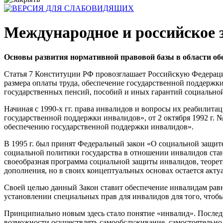
Международное и российское з
Основы развития нормативной правовой базы в области об
Статья 7 Конституции РФ провозглашает Российскую Федерацию
размера оплаты труда, обеспечение государственной поддержки
государственных пенсий, пособий и иных гарантий социально
Начиная с 1990-х гг. права инвалидов и вопросы их реабилитац
государственной поддержки инвалидов», от 2 октября 1992 г. 
обеспечению государственной поддержки инвалидов».
В 1995 г. был принят Федеральный закон «О социальной защит
социальной политики государства в отношении инвалидов стан
своеобразная программа социальной защиты инвалидов, теорет
дополнения, но в своих концептуальных основах остается акту
Своей целью данный Закон ставит обеспечение инвалидам равны
установлении специальных прав для инвалидов для того, чтоб
Принципиально новым здесь стало понятие «инвалид». Послед
возможности осуществлять самообслуживание, самостоятельно п