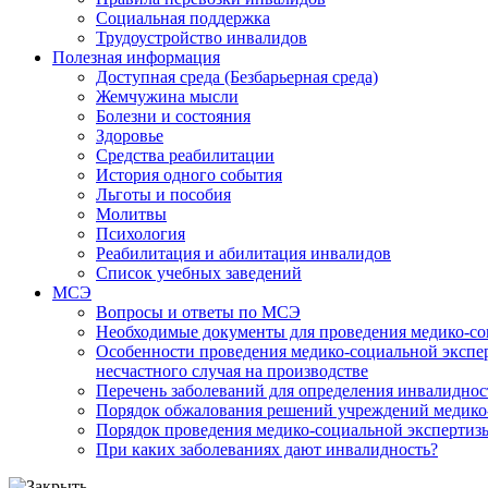
Социальная поддержка
Трудоустройство инвалидов
Полезная информация
Доступная среда (Безбарьерная среда)
Жемчужина мысли
Болезни и состояния
Здоровье
Средства реабилитации
История одного события
Льготы и пособия
Молитвы
Психология
Реабилитация и абилитация инвалидов
Список учебных заведений
МСЭ
Вопросы и ответы по МСЭ
Необходимые документы для проведения медико-со
Особенности проведения медико-социальной экспер
несчастного случая на производстве
Перечень заболеваний для определения инвалиднос
Порядок обжалования решений учреждений медико
Порядок проведения медико-социальной экспертизы
При каких заболеваниях дают инвалидность?