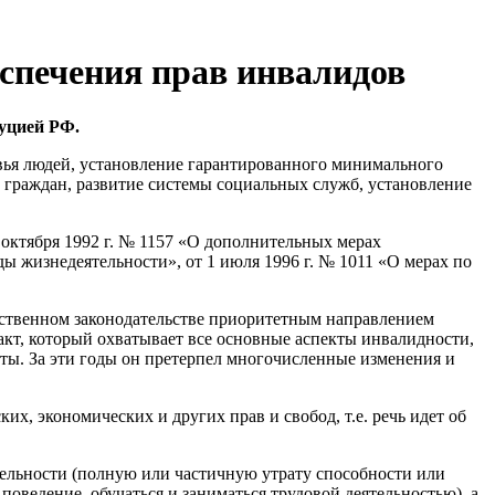
еспечения прав инвалидов
уцией РФ.
вья людей, установление гарантированного минимального
х граждан, развитие системы социальных служб, установление
2 октября 1992 г. № 1157 «О дополнительных мерах
ы жизнедеятельности», от 1 июля 1996 г. № 1011 «О мерах по
ественном законодательстве приоритетным направлением
акт, который охватывает все основные аспекты инвалидности,
иты. За эти годы он претерпел многочисленные изменения и
, экономических и других прав и свобод, т.е. речь идет об
ельности (полную или частичную утрату способности или
поведение, обучаться и заниматься трудовой деятельностью), а