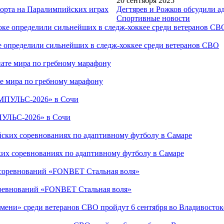
20 сентября 2025
порта на Паралимпийских играх
Дегтярев и Рожков обсудили а
Спортивные новости
е определили сильнейших в следж-хоккее среди ветеранов СВО
е мира по гребному марафону
ПУЛЬС-2026» в Сочи
ких соревнованиях по адаптивному футболу в Самаре
соревнований «FONBET Стальная воля»