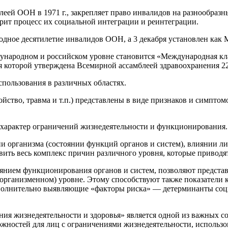
леей ООН в 1971 г., закрепляет право инвалидов на разнообраз
рит процесс их социальной интеграции и реинтеграции.
ародное десятилетие инвалидов ООН, а 3 декабря установлен ка
ународном и российском уровне становится «Международная к
 которой утверждена Всемирной ассамблеей здравоохранения 22 
пользования в различных областях.
йство, травма и т.п.) представлены в виде признаков и симптом
 характер ограничений жизнедеятельности и функционирования.
организма (состоянии функций органов и систем), влиянии лич
ыявить весь комплекс причин различного уровня, которые приво
оянием функционирования органов и систем, позволяют представ
организменном) уровне. Этому способствуют также показатели 
ополнительно выявляющие «факторы риска» — детерминанты соц
я жизнедеятельности и здоровья» является одной из важных с
ожностей для лиц с ограничениями жизнедеятельности, использ