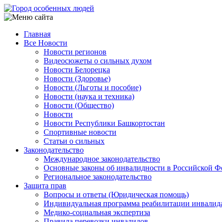
Перейти
к
основному
Главная
содержанию
Все Новости
Main
Новости регионов
navigation
Видеосюжеты о сильных духом
Новости Белорецка
Новости (Здоровье)
Новости (Льготы и пособие)
Новости (наука и техника)
Новости (Общество)
Новости
Новости Республики Башкортостан
Спортивные новости
Статьи о сильных
Законодательство
Международное законодательство
Основные законы об инвалидности в Российской Ф
Региональное законодательство
Защита прав
Вопросы и ответы (Юридическая помощь)
Индивидуальная программа реабилитации инвалид
Медико-социальная экспертиза
Правила перевозки инвалидов