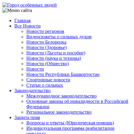
Перейти
к
основному
Главная
содержанию
Все Новости
Main
Новости регионов
navigation
Видеосюжеты о сильных духом
Новости Белорецка
Новости (Здоровье)
Новости (Льготы и пособие)
Новости (наука и техника)
Новости (Общество)
Новости
Новости Республики Башкортостан
Спортивные новости
Статьи о сильных
Законодательство
Международное законодательство
Основные законы об инвалидности в Российской
Федерации
Региональное законодательство
Защита прав
Вопросы и ответы (Юридическая помощь)
Индивидуальная программа реабилитации
инвалида