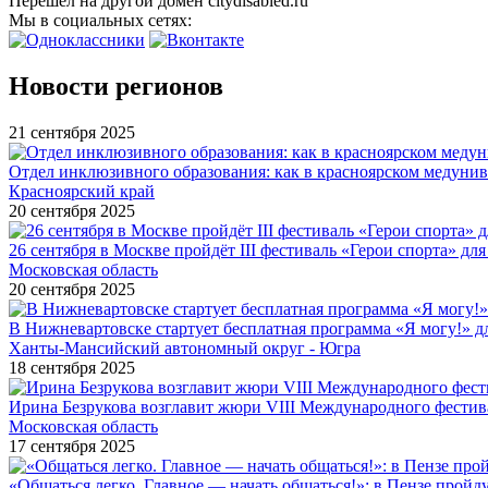
Перешел на другой домен citydisabled.ru
Мы в социальных сетях:
Новости регионов
21 сентября 2025
Отдел инклюзивного образования: как в красноярском медуни
Красноярский край
20 сентября 2025
26 сентября в Москве пройдёт III фестиваль «Герои спорта» для
Московская область
20 сентября 2025
В Нижневартовске стартует бесплатная программа «Я могу!» 
Ханты-Мансийский автономный округ - Югра
18 сентября 2025
Ирина Безрукова возглавит жюри VIII Международного фестив
Московская область
17 сентября 2025
«Общаться легко. Главное — начать общаться!»: в Пензе про