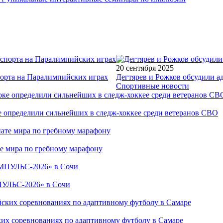
20 сентября 2025
порта на Паралимпийских играх
Дегтярев и Рожков обсудили а
Спортивные новости
е определили сильнейших в следж-хоккее среди ветеранов СВО
е мира по гребному марафону
ПУЛЬС-2026» в Сочи
ких соревнованиях по адаптивному футболу в Самаре