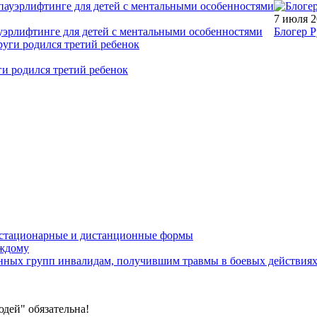
7 июля 
уэрлифтинге для детей с ментальными особенностями
Блогер Р
ги родился третий ребенок
устационарные и дистанционные формы
аждому
онных групп инвалидам, получившим травмы в боевых действия
дей" обязательна!