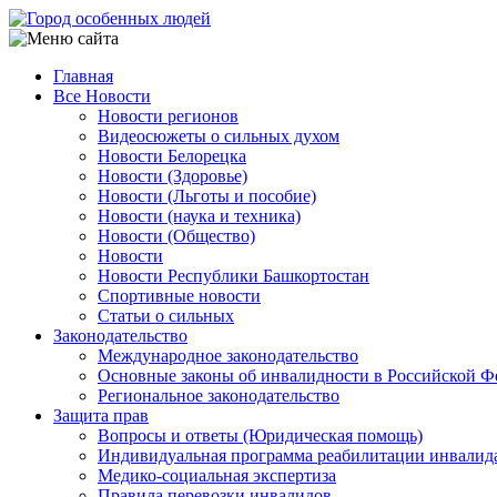
Перейти
к
основному
Главная
содержанию
Все Новости
Main
Новости регионов
navigation
Видеосюжеты о сильных духом
Новости Белорецка
Новости (Здоровье)
Новости (Льготы и пособие)
Новости (наука и техника)
Новости (Общество)
Новости
Новости Республики Башкортостан
Спортивные новости
Статьи о сильных
Законодательство
Международное законодательство
Основные законы об инвалидности в Российской Ф
Региональное законодательство
Защита прав
Вопросы и ответы (Юридическая помощь)
Индивидуальная программа реабилитации инвалид
Медико-социальная экспертиза
Правила перевозки инвалидов