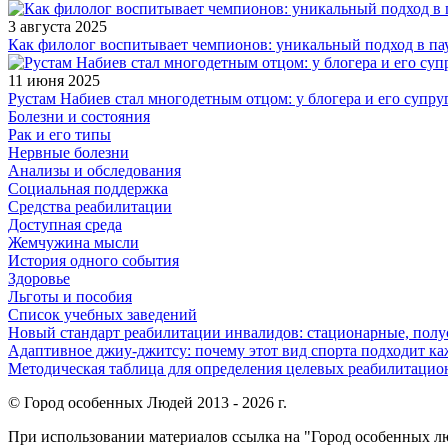
3 августа 2025
Как филолог воспитывает чемпионов: уникальный подход в па
11 июня 2025
Рустам Набиев стал многодетным отцом: у блогера и его супру
Болезни и состояния
Рак и его типы
Нервные болезни
Анализы и обследования
Социальная поддержка
Средства реабилитации
Доступная среда
Жемчужина мысли
История одного события
Здоровье
Льготы и пособия
Список учебных заведений
Новый стандарт реабилитации инвалидов: стационарные, пол
Адаптивное джиу-джитсу: почему этот вид спорта подходит к
Методическая таблица для определения целевых реабилитаци
© Город особенных Людей 2013 - 2026 г.
При использовании материалов ссылка на "Город особенных лю