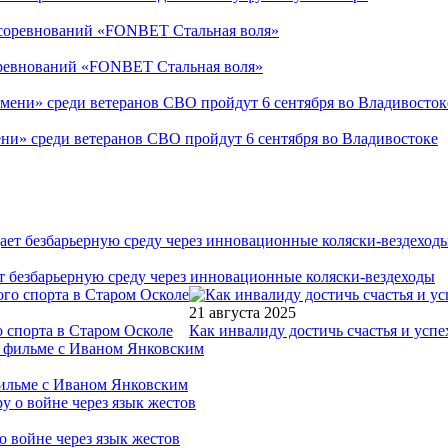
соревнований «FONBET Стальная воля»
ни» среди ветеранов СВО пройдут 6 сентября во Владивостоке
т безбарьерную среду через инновационные коляски-вездеходы
21 августа 2025
 спорта в Старом Осколе
Как инвалиду достичь счастья и успе
фильме с Иваном Янковским
о войне через язык жестов