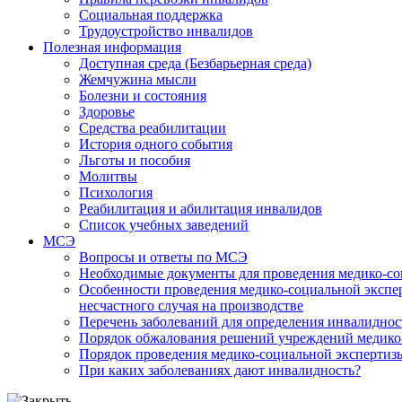
Социальная поддержка
Трудоустройство инвалидов
Полезная информация
Доступная среда (Безбарьерная среда)
Жемчужина мысли
Болезни и состояния
Здоровье
Средства реабилитации
История одного события
Льготы и пособия
Молитвы
Психология
Реабилитация и абилитация инвалидов
Список учебных заведений
МСЭ
Вопросы и ответы по МСЭ
Необходимые документы для проведения медико-со
Особенности проведения медико-социальной экспер
несчастного случая на производстве
Перечень заболеваний для определения инвалиднос
Порядок обжалования решений учреждений медико
Порядок проведения медико-социальной экспертизы
При каких заболеваниях дают инвалидность?