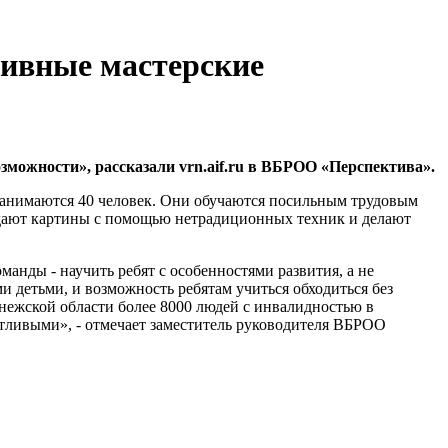
зивные мастерские
ожности», рассказали vrn.aif.ru в ВБРОО «Перспектива».
 занимаются 40 человек. Они обучаются посильным трудовым
оздают картины с помощью нетрадиционных техник и делают
манды - научить ребят с особенностями развития, а не
ми детьми, и возможность ребятам учиться обходиться без
нежской области более 8000 людей с инвалидностью в
стливыми», - отмечает заместитель руководителя ВБРОО