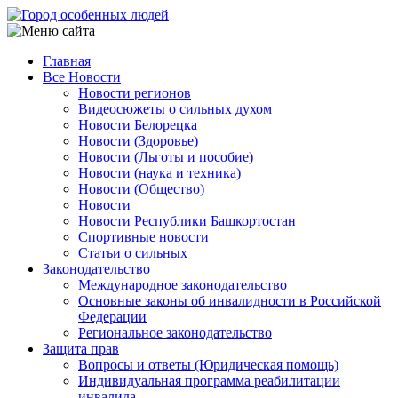
Перейти
к
основному
Главная
содержанию
Все Новости
Main
Новости регионов
navigation
Видеосюжеты о сильных духом
Новости Белорецка
Новости (Здоровье)
Новости (Льготы и пособие)
Новости (наука и техника)
Новости (Общество)
Новости
Новости Республики Башкортостан
Спортивные новости
Статьи о сильных
Законодательство
Международное законодательство
Основные законы об инвалидности в Российской
Федерации
Региональное законодательство
Защита прав
Вопросы и ответы (Юридическая помощь)
Индивидуальная программа реабилитации
инвалида