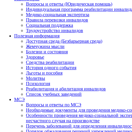
Вопросы и ответы (Юридическая помощь)
Индивидуальная программа реабилитации инвалид
Медико-социальная экспертиза
Правила перевозки инвалидов
Социальная поддержка
Трудоустройство инвалидов
Полезная информация
Доступная среда (Безбарьерная среда)
Жемчужина мысли
Болезни и состояния
Здоровье
Средства реабилитации
История одного события
Льготы и пособия
Молитвы
Психология
Реабилитация и абилитация инвалидов
Список учебных заведений
МСЭ
Вопросы и ответы по МСЭ
Необходимые документы для проведения медико-со
Особенности проведения медико-социальной экспер
несчастного случая на производстве
Перечень заболеваний для определения инвалиднос
Порядок обжалования решений учреждений медико