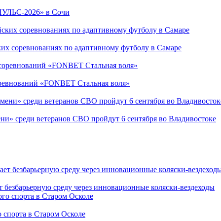
ПУЛЬС-2026» в Сочи
ких соревнованиях по адаптивному футболу в Самаре
соревнований «FONBET Стальная воля»
ни» среди ветеранов СВО пройдут 6 сентября во Владивостоке
т безбарьерную среду через инновационные коляски-вездеходы
 спорта в Старом Осколе