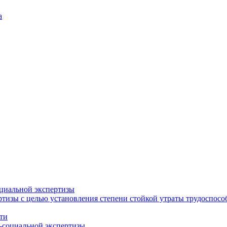
а
циальной экспертизы
тизы с целью установления степени стойкой утраты трудоспособ
ти
-социальной экспертизы