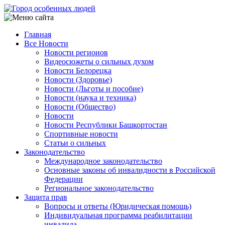
Перейти
к
основному
Главная
содержанию
Все Новости
Main
Новости регионов
navigation
Видеосюжеты о сильных духом
Новости Белорецка
Новости (Здоровье)
Новости (Льготы и пособие)
Новости (наука и техника)
Новости (Общество)
Новости
Новости Республики Башкортостан
Спортивные новости
Статьи о сильных
Законодательство
Международное законодательство
Основные законы об инвалидности в Российской
Федерации
Региональное законодательство
Защита прав
Вопросы и ответы (Юридическая помощь)
Индивидуальная программа реабилитации
инвалида