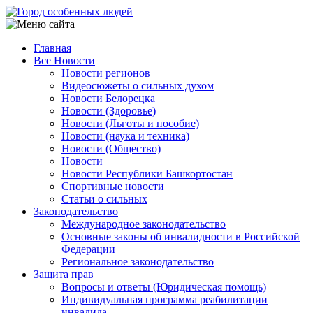
Перейти
к
основному
Главная
содержанию
Все Новости
Main
Новости регионов
navigation
Видеосюжеты о сильных духом
Новости Белорецка
Новости (Здоровье)
Новости (Льготы и пособие)
Новости (наука и техника)
Новости (Общество)
Новости
Новости Республики Башкортостан
Спортивные новости
Статьи о сильных
Законодательство
Международное законодательство
Основные законы об инвалидности в Российской
Федерации
Региональное законодательство
Защита прав
Вопросы и ответы (Юридическая помощь)
Индивидуальная программа реабилитации
инвалида