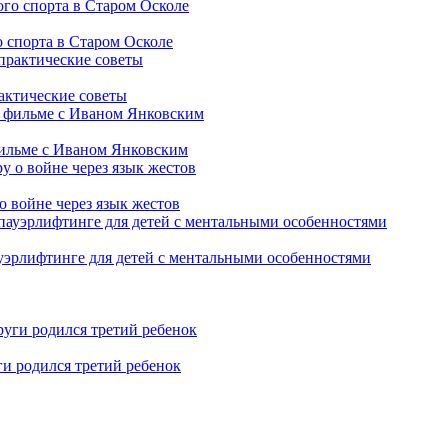
 спорта в Старом Осколе
рактические советы
фильме с Иваном Янковским
о войне через язык жестов
уэрлифтинге для детей с ментальными особенностями
ги родился третий ребенок