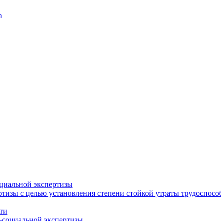
а
циальной экспертизы
тизы с целью установления степени стойкой утраты трудоспособ
ти
-социальной экспертизы