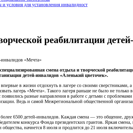
 и условия для установления инвалидност
творческой реабилитации дете
т специализированная смена отдыха и творческой реабилита
ганизация детей-инвалидов «Аленький цветочек».
впервые в жизни отдохнуть в лагере со своими сверстниками, а 
звать лагерь «Мечта». Такого лагеря раньше не было не только в
ас появились разные направления в работе с детьми с проблемами 
анизации. Ведь и самой Межрегиональной общественной организ
 более 6500 детей-инвалидов. Каждая смена — это общение, друж
обедителем конкурса Фонда президентских грантов. Яркая смена
н общества, начнется 8 июля и продлится до 21 июля включитель