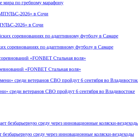
е мира по гребному марафону
ПУЛЬС-2026» в Сочи
ких соревнованиях по адаптивному футболу в Самаре
соревнований «FONBET Стальная воля»
ни» среди ветеранов СВО пройдут 6 сентября во Владивостоке
т безбарьерную среду через инновационные коляски-вездеходы