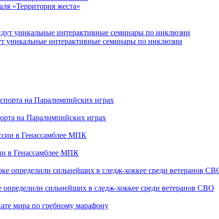
аля «Территория жеста»
йдут уникальные интерактивные семинары по инклюзии
порта на Паралимпийских играх
сии в Генассамблее МПК
е определили сильнейших в следж-хоккее среди ветеранов СВО