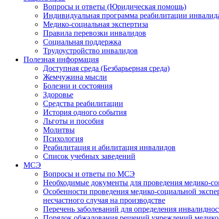
Вопросы и ответы (Юридическая помощь)
Индивидуальная программа реабилитации инвалид
Медико-социальная экспертиза
Правила перевозки инвалидов
Социальная поддержка
Трудоустройство инвалидов
Полезная информация
Доступная среда (Безбарьерная среда)
Жемчужина мысли
Болезни и состояния
Здоровье
Средства реабилитации
История одного события
Льготы и пособия
Молитвы
Психология
Реабилитация и абилитация инвалидов
Список учебных заведений
МСЭ
Вопросы и ответы по МСЭ
Необходимые документы для проведения медико-со
Особенности проведения медико-социальной экспер
несчастного случая на производстве
Перечень заболеваний для определения инвалиднос
Порядок обжалования решений учреждений медико