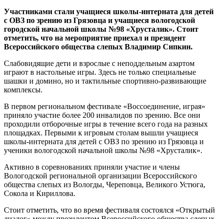
Участниками стали учащиеся школы-интерната для детей
с ОВЗ по зрению из Грязовца и учащиеся вологодской
городской начальной школы №98 «Хрусталик». Стоит
отметить, что на мероприятие приехал и президент
Всероссийского общества слепых Владимир Сипкин.
Слабовидящие дети и взрослые с неподдельным азартом
играют в настольные игры. Здесь не только специальные
шашки и домино, но и тактильные спортивно-развивающие
комплексы.
В первом региональном фестивале «Воссоединение, играя»
приняло участие более 200 инвалидов по зрению. Все они
проходили отборочные игры в течение всего года на разных
площадках. Первыми к игровым столам вышли учащиеся
школы-интерната для детей с ОВЗ по зрению из Грязовца и
ученики вологодской начальной школы №98 «Хрусталик».
Активно в соревнованиях приняли участие и члены
Вологодской региональной организации Всероссийского
общества слепых из Вологды, Череповца, Великого Устюга,
Сокола и Кириллова.
Стоит отметить, что во время фестиваля состоялся «Открытый
диалог» между президентом Всероссийского общества слепых