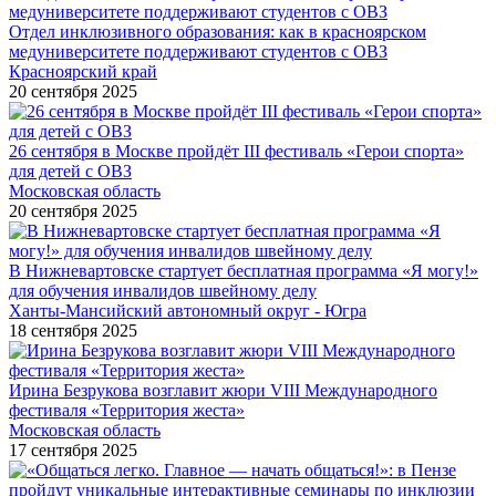
Отдел инклюзивного образования: как в красноярском
медуниверситете поддерживают студентов с ОВЗ
Красноярский край
20 сентября 2025
26 сентября в Москве пройдёт III фестиваль «Герои спорта»
для детей с ОВЗ
Московская область
20 сентября 2025
В Нижневартовске стартует бесплатная программа «Я могу!»
для обучения инвалидов швейному делу
Ханты-Мансийский автономный округ - Югра
18 сентября 2025
Ирина Безрукова возглавит жюри VIII Международного
фестиваля «Территория жеста»
Московская область
17 сентября 2025