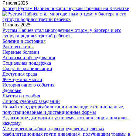
7 июля 2025
Блогер Рустам Набиев покорил вулкан Горелый на Камчатке
11 июня 2025
Рустам Набиев стал многодетным отцом: у блогера и его
супруги родился третий ребенок
Болезни и состояния
Рак и его типы
Нервные болезни
Анализы и обследования
Социальная поддержка
Средства реабилитации
Доступная среда
Жемчужина мысли
История одного события
Здоровье
Льготы и пособия
Список учебных заведений
Новый стандарт реабилитации инвалидов: стационарные,
полустационарные и дистанционные формы
Адаптивное джиу-джитсу: почему этот вид спорта подходит
каждому
Методическая таблица для определения целевых
реабилитационных групп инвалидам, получившим травмы в