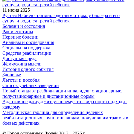
11 июня 2025
Рустам Набиев стал многодетным отцом: у блогера и его
супруги родился третий ребенок
Болезни и состояния
Рак и его типы
Нервные болезни
Анализы и обследования
Социальная поддержка
Средства реабилитации
Доступная среда
Жемчужина мысли
История одного события
Здоровье
Льготы и пособия
Список учебных заведений
Новый стандарт реабилитации инвалидов: стационарные,
полустационарные и дистанционные формы
Адаптивное джиу-джитсу: почему этот вид спорта подходит
каждому
Методическая таблица для определения целевых
реабилитационных групп инвалидам, получившим травмы в
боевых действиях
© Город особенных Людей 2013 - 2026 г.