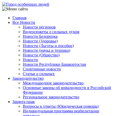
Перейти
к
основному
Главная
содержанию
Все Новости
Main
Новости регионов
navigation
Видеосюжеты о сильных духом
Новости Белорецка
Новости (Здоровье)
Новости (Льготы и пособие)
Новости (наука и техника)
Новости (Общество)
Новости
Новости Республики Башкортостан
Спортивные новости
Статьи о сильных
Законодательство
Международное законодательство
Основные законы об инвалидности в Российской
Федерации
Региональное законодательство
Защита прав
Вопросы и ответы (Юридическая помощь)
Индивидуальная программа реабилитации
инвалида