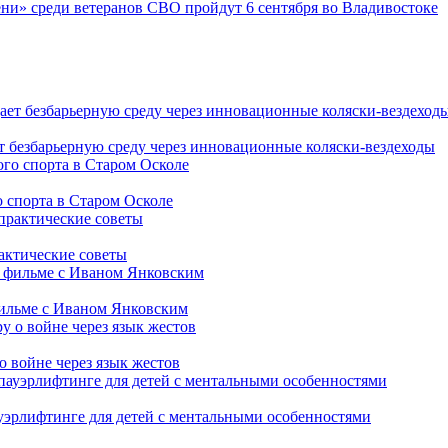
ни» среди ветеранов СВО пройдут 6 сентября во Владивостоке
т безбарьерную среду через инновационные коляски-вездеходы
 спорта в Старом Осколе
рактические советы
фильме с Иваном Янковским
о войне через язык жестов
уэрлифтинге для детей с ментальными особенностями