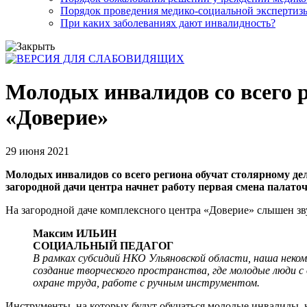
Порядок проведения медико-социальной экспертизы
При каких заболеваниях дают инвалидность?
Молодых инвалидов со всего р
«Доверие»
29 июня 2021
Молодых инвалидов со всего региона обучат столярному дел
загородной дачи центра начнет работу первая смена палато
На загородной даче комплексного центра «Доверие» слышен зву
Максим ИЛЬИН
СОЦИАЛЬНЫЙ ПЕДАГОГ
В рамках субсидий НКО Ульяновской области, наша неко
создание творческого пространства, где молодые люди 
охране труда, работе с ручным инструментом.
Инструменты, на которых будут обучаться молодые инвалиды, ка