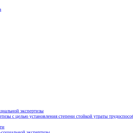
а
циальной экспертизы
тизы с целью установления степени стойкой утраты трудоспособ
ти
-социальной экспертизы