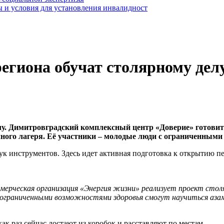
 и условия для установления инвалидност
егиона обучат столярному делу
у. Димитровградский комплексный центр «Доверие» готовит к
чного лагеря. Её участники – молодые люди с ограниченными
к инструментов. Здесь идет активная подготовка к открытию пе
ммерческая организация «Энергия жизни» реализует проект стол
с ограниченными возможностями здоровья смогут научиться аза
к раз сейчас достают из коробок и расставляют по местам.