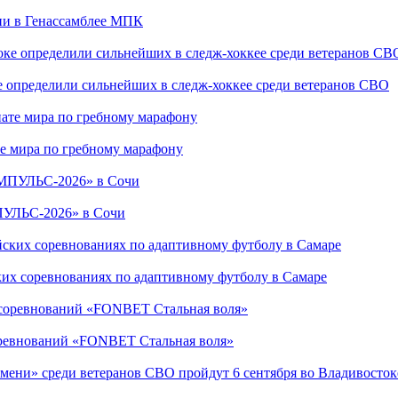
сии в Генассамблее МПК
е определили сильнейших в следж-хоккее среди ветеранов СВО
е мира по гребному марафону
ПУЛЬС-2026» в Сочи
ких соревнованиях по адаптивному футболу в Самаре
соревнований «FONBET Стальная воля»