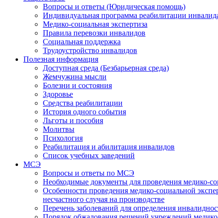
Вопросы и ответы (Юридическая помощь)
Индивидуальная программа реабилитации инвалид
Медико-социальная экспертиза
Правила перевозки инвалидов
Социальная поддержка
Трудоустройство инвалидов
Полезная информация
Доступная среда (Безбарьерная среда)
Жемчужина мысли
Болезни и состояния
Здоровье
Средства реабилитации
История одного события
Льготы и пособия
Молитвы
Психология
Реабилитация и абилитация инвалидов
Список учебных заведений
МСЭ
Вопросы и ответы по МСЭ
Необходимые документы для проведения медико-со
Особенности проведения медико-социальной экспер
несчастного случая на производстве
Перечень заболеваний для определения инвалиднос
Порядок обжалования решений учреждений медико