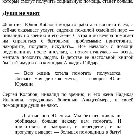
которые смогут получить социальную помощь, станет больше.
Души не чают
46-летняя Юлия Каблова когда-то работала воспитателем, а
сейчас оказывает услуги сиделки пожилой семейной паре —
инвалиду по зрению и его жене. С утра и до вечера помогает
им справиться с бытовыми проблемами: приготовить,
накормить, погулять, искупать... Все началось с помощи
родственнику после инсульта, а потом втянулась — всегда
мечтала помогать людям. В детстве ее настольной книгой
была «Тимур и его команда» Аркадия Гайдара.
— Всю жизнь хотела помогать, получается,
сбылась моя детская мечта, — говорит Юлия
Юрьевна.
Сергей Колобов, инвалид по зрению, и его жена Надежда
Ивановна, страдающая болезнью Альцгеймера, в своей
помощнице души не чают.
— Для нас она Юленька. Мы без нее никак не
обойдемся, больше некому нам помогать. И
приготовит, и накормит, и переоденет, и на
прогулку выведет — большая помощница в быту!