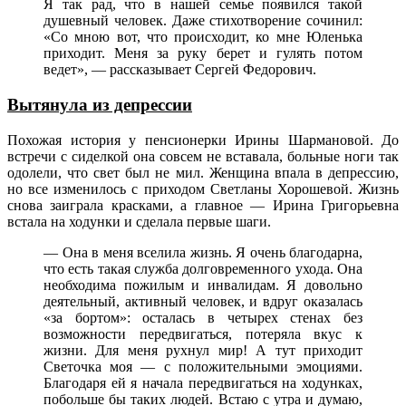
Я так рад, что в нашей семье появился такой
душевный человек. Даже стихотворение сочинил:
«Со мною вот, что происходит, ко мне Юленька
приходит. Меня за руку берет и гулять потом
ведет», — рассказывает Сергей Федорович.
Вытянула из депрессии
Похожая история у пенсионерки Ирины Шармановой. До
встречи с сиделкой она совсем не вставала, больные ноги так
одолели, что свет был не мил. Женщина впала в депрессию,
но все изменилось с приходом Светланы Хорошевой. Жизнь
снова заиграла красками, а главное — Ирина Григорьевна
встала на ходунки и сделала первые шаги.
— Она в меня вселила жизнь. Я очень благодарна,
что есть такая служба долговременного ухода. Она
необходима пожилым и инвалидам. Я довольно
деятельный, активный человек, и вдруг оказалась
«за бортом»: осталась в четырех стенах без
возможности передвигаться, потеряла вкус к
жизни. Для меня рухнул мир! А тут приходит
Светочка моя — с положительными эмоциями.
Благодаря ей я начала передвигаться на ходунках,
побольше бы таких людей. Встаю с утра и думаю,