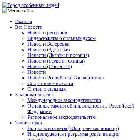
Перейти
к
основному
Главная
содержанию
Все Новости
Main
Новости регионов
navigation
Видеосюжеты о сильных духом
Новости Белорецка
Новости (Здоровье)
Новости (Льготы и пособие)
Новости (наука и техника)
Новости (Общество)
Новости
Новости Республики Башкортостан
Спортивные новости
Статьи о сильных
Законодательство
Международное законодательство
Основные законы об инвалидности в Российской
Федерации
Региональное законодательство
Защита прав
Вопросы и ответы (Юридическая помощь)
Индивидуальная программа реабилитации
инвалида