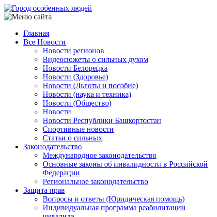
Перейти
к
основному
Главная
содержанию
Все Новости
Main
Новости регионов
navigation
Видеосюжеты о сильных духом
Новости Белорецка
Новости (Здоровье)
Новости (Льготы и пособие)
Новости (наука и техника)
Новости (Общество)
Новости
Новости Республики Башкортостан
Спортивные новости
Статьи о сильных
Законодательство
Международное законодательство
Основные законы об инвалидности в Российской
Федерации
Региональное законодательство
Защита прав
Вопросы и ответы (Юридическая помощь)
Индивидуальная программа реабилитации
инвалида