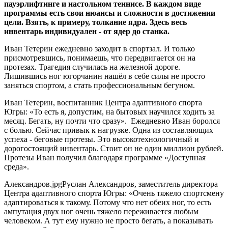
пауэрлифтинге и настольном теннисе. В каждом виде
программы есть свои нюансы и сложности в достижении
цели. Взять, к примеру, толкание ядра. Здесь весь
инвентарь индивидуален - от ядер до станка.
Иван Тетерин ежедневно заходит в спортзал. И только
присмотревшись, понимаешь, что передвигается он на
протезах. Трагедия случилась на железной дороге.
Лишившись ног югорчанин нашёл в себе силы не просто
заняться спортом, а стать профессиональным бегуном.
Иван Тетерин, воспитанник Центра адаптивного спорта
Югры: «То есть я, допустим, на бытовых научился ходить за
месяц. Бегать, ну почти что сразу». Ежедневно Иван боролся
с болью. Сейчас привык к нагрузке. Одна из составляющих
успеха - беговые протезы. Это высокотехнологичный и
дорогостоящий инвентарь. Стоит он не один миллион рублей.
Протезы Иван получил благодаря программе «Доступная
среда».
Александров.jpgРуслан Александров, заместитель директора
Центра адаптивного спорта Югры: «Очень тяжело спортсмену
адаптироваться к такому. Потому что нет обеих ног, то есть
ампутация двух ног очень тяжело переживается любым
человеком. А тут ему нужно не просто бегать, а показывать