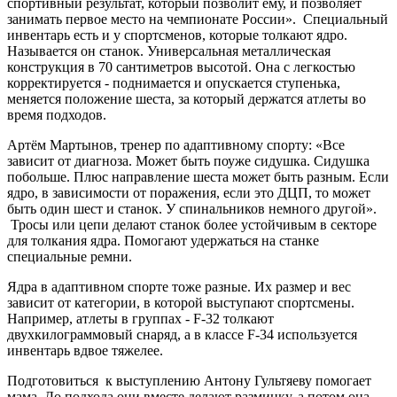
спортивный результат, который позволит ему, и позволяет
занимать первое место на чемпионате России». Специальный
инвентарь есть и у спортсменов, которые толкают ядро.
Называется он станок. Универсальная металлическая
конструкция в 70 сантиметров высотой. Она с легкостью
корректируется - поднимается и опускается ступенька,
меняется положение шеста, за который держатся атлеты во
время подходов.
Артём Мартынов, тренер по адаптивному спорту: «Все
зависит от диагноза. Может быть поуже сидушка. Сидушка
побольше. Плюс направление шеста может быть разным. Если
ядро, в зависимости от поражения, если это ДЦП, то может
быть один шест и станок. У спинальников немного другой».
Тросы или цепи делают станок более устойчивым в секторе
для толкания ядра. Помогают удержаться на станке
специальные ремни.
Ядра в адаптивном спорте тоже разные. Их размер и вес
зависит от категории, в которой выступают спортсмены.
Например, атлеты в группах - F-32 толкают
двухкилограммовый снаряд, а в классе F-34 используется
инвентарь вдвое тяжелее.
Подготовиться к выступлению Антону Гультяеву помогает
мама. До подхода они вместе делают разминку, а потом она