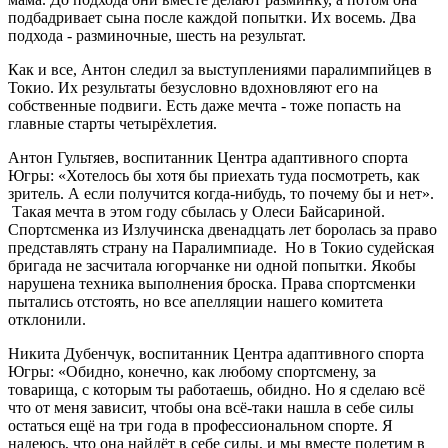
подбадривает сына после каждой попытки. Их восемь. Два
подхода - разминочные, шесть на результат.
Как и все, Антон следил за выступлениями паралимпийцев в
Токио. Их результаты безусловно вдохновляют его на
собственные подвиги. Есть даже мечта - тоже попасть на
главные старты четырёхлетия.
Антон Гультяев, воспитанник Центра адаптивного спорта
Югры: «Хотелось бы хотя бы приехать туда посмотреть, как
зритель. А если получится когда-нибудь, то почему бы и нет».
Такая мечта в этом году сбылась у Олеси Байсариной.
Спортсменка из Излучинска двенадцать лет боролась за право
представлять страну на Паралимпиаде. Но в Токио судейская
бригада не засчитала югорчанке ни одной попытки. Якобы
нарушена техника выполнения броска. Права спортсменки
пытались отстоять, но все апелляции нашего комитета
отклонили.
Никита Дубенчук, воспитанник Центра адаптивного спорта
Югры: «Обидно, конечно, как любому спортсмену, за
товарища, с которым ты работаешь, обидно. Но я сделаю всё
что от меня зависит, чтобы она всё-таки нашла в себе силы
остаться ещё на три года в профессиональном спорте. Я
надеюсь, что она найдёт в себе силы, и мы вместе полетим в