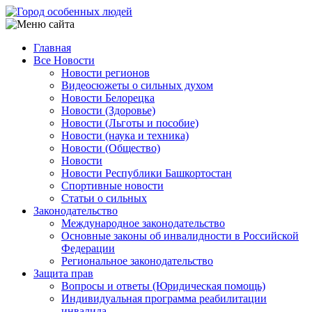
Перейти
к
основному
Главная
содержанию
Все Новости
Main
Новости регионов
navigation
Видеосюжеты о сильных духом
Новости Белорецка
Новости (Здоровье)
Новости (Льготы и пособие)
Новости (наука и техника)
Новости (Общество)
Новости
Новости Республики Башкортостан
Спортивные новости
Статьи о сильных
Законодательство
Международное законодательство
Основные законы об инвалидности в Российской
Федерации
Региональное законодательство
Защита прав
Вопросы и ответы (Юридическая помощь)
Индивидуальная программа реабилитации
инвалида