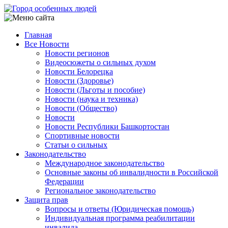
Перейти
к
основному
Главная
содержанию
Все Новости
Main
Новости регионов
navigation
Видеосюжеты о сильных духом
Новости Белорецка
Новости (Здоровье)
Новости (Льготы и пособие)
Новости (наука и техника)
Новости (Общество)
Новости
Новости Республики Башкортостан
Спортивные новости
Статьи о сильных
Законодательство
Международное законодательство
Основные законы об инвалидности в Российской
Федерации
Региональное законодательство
Защита прав
Вопросы и ответы (Юридическая помощь)
Индивидуальная программа реабилитации
инвалида