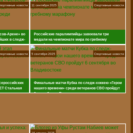
портивные новости
11 сентября 2025
Спортивные новости
сов-Арене» во
Российские паралимпийцы завоевали три
йших в следж-
медали на чемпионате мира по гребному
марафону
портивные новости
5 сентября 2025
Спортивные новости
всероссийских
Финальные матчи Кубка по следж-хоккею «Герои
ET Стальная
нашего времени» среди ветеранов СВО пройдут
6 сентября во Владивостоке
16 августа 2025