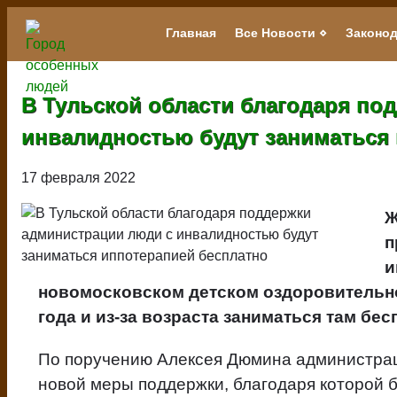
Перейти
к
Главная
Все Новости
Законод
Main
основному
navigation
содержанию
В Тульской области благодаря по
инвалидностью будут заниматься
17 февраля 2022
Ж
п
и
новомосковском детском оздоровительно
года и из-за возраста заниматься там бес
По поручению Алексея Дюмина администрац
новой меры поддержки, благодаря которой 