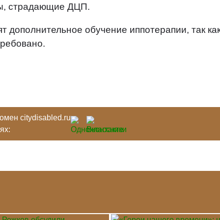
пы, страдающие ДЦП.
т дополнительное обучение иппотерапии, так ка
требовано.
мен citydisabled.ru
тях: