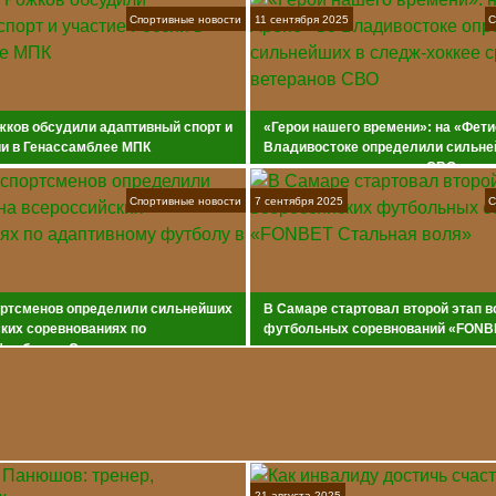
Спортивные новости
11 сентября 2025
С
жков обсудили адаптивный спорт и
«Герои нашего времени»: на «Фети
ии в Генассамблее МПК
Владивостоке определили сильне
хоккее среди ветеранов СВО
Спортивные новости
7 сентября 2025
С
ортсменов определили сильнейших
В Самаре стартовал второй этап 
ких соревнованиях по
футбольных соревнований «FONB
футболу в Самаре
воля»
21 августа 2025