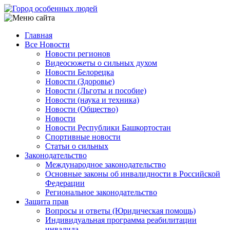
Перейти
к
основному
Главная
содержанию
Все Новости
Main
Новости регионов
navigation
Видеосюжеты о сильных духом
Новости Белорецка
Новости (Здоровье)
Новости (Льготы и пособие)
Новости (наука и техника)
Новости (Общество)
Новости
Новости Республики Башкортостан
Спортивные новости
Статьи о сильных
Законодательство
Международное законодательство
Основные законы об инвалидности в Российской
Федерации
Региональное законодательство
Защита прав
Вопросы и ответы (Юридическая помощь)
Индивидуальная программа реабилитации
инвалида