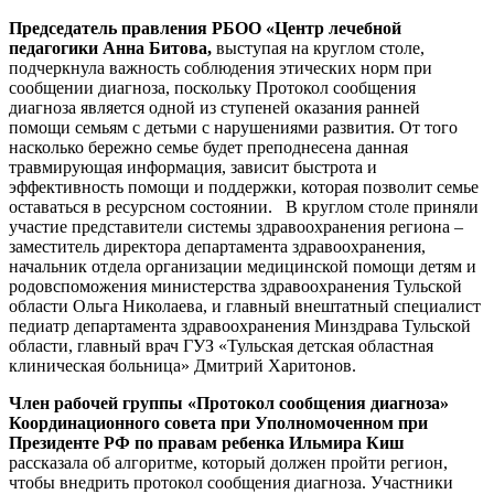
Председатель правления РБОО «Центр лечебной
педагогики Анна Битова,
выступая на круглом столе,
подчеркнула важность соблюдения этических норм при
сообщении диагноза, поскольку Протокол сообщения
диагноза является одной из ступеней оказания ранней
помощи семьям с детьми с нарушениями развития. От того
насколько бережно семье будет преподнесена данная
травмирующая информация, зависит быстрота и
эффективность помощи и поддержки, которая позволит семье
оставаться в ресурсном состоянии. В круглом столе приняли
участие представители системы здравоохранения региона –
заместитель директора департамента здравоохранения,
начальник отдела организации медицинской помощи детям и
родовспоможения министерства здравоохранения Тульской
области Ольга Николаева, и главный внештатный специалист
педиатр департамента здравоохранения Минздрава Тульской
области, главный врач ГУЗ «Тульская детская областная
клиническая больница» Дмитрий Харитонов.
Член рабочей группы «Протокол сообщения диагноза»
Координационного совета при Уполномоченном при
Президенте РФ по правам ребенка Ильмира Киш
рассказала об алгоритме, который должен пройти регион,
чтобы внедрить протокол сообщения диагноза. Участники