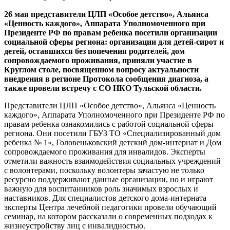
26 мая представители ЦЛП «Особое детство», Альянса
«Ценность каждого», Аппарата Уполномоченного при
Президенте РФ по правам ребенка посетили организации
социальной сферы региона: организации для детей-сирот и
детей, оставшихся без попечения родителей, дом
сопровождаемого проживания, приняли участие в
Круглом столе, посвященном вопросу актуальности
внедрения в регионе Протокола сообщения диагноза, а
также провели встречу с СО НКО Тульской области.
Представители ЦЛП «Особое детство», Альянса «Ценность
каждого», Аппарата Уполномоченного при Президенте РФ по
правам ребенка ознакомились с работой социальной сферы
региона. Они посетили ГБУЗ ТО «Специализированный дом
ребенка № 1», Головеньковский детский дом-интернат и Дом
сопровождаемого проживания для инвалидов. Эксперты
отметили важность взаимодействия социальных учреждений
с волонтерами, поскольку волонтеры зачастую не только
ресурсно поддерживают данные организации, но и играют
важную для воспитанников роль значимых взрослых и
наставников. Для специалистов детского дома-интерната
эксперты Центра лечебной педагогики провели обучающий
семинар, на котором рассказали о современных подходах к
жизнеустройству лиц с инвалидностью.