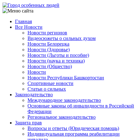
Перейти
к
основному
Главная
содержанию
Все Новости
Main
Новости регионов
navigation
Видеосюжеты о сильных духом
Новости Белорецка
Новости (Здоровье)
Новости (Льготы и пособие)
Новости (наука и техника)
Новости (Общество)
Новости
Новости Республики Башкортостан
Спортивные новости
Статьи о сильных
Законодательство
Международное законодательство
Основные законы об инвалидности в Российской
Федерации
Региональное законодательство
Защита прав
Вопросы и ответы (Юридическая помощь)
Индивидуальная программа реабилитации
инвалида