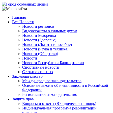
Перейти
к
основному
Главная
содержанию
Все Новости
Main
Новости регионов
navigation
Видеосюжеты о сильных духом
Новости Белорецка
Новости (Здоровье)
Новости (Льготы и пособие)
Новости (наука и техника)
Новости (Общество)
Новости
Новости Республики Башкортостан
Спортивные новости
Статьи о сильных
Законодательство
Международное законодательство
Основные законы об инвалидности в Российской
Федерации
Региональное законодательство
Защита прав
Вопросы и ответы (Юридическая помощь)
Индивидуальная программа реабилитации
инвалида