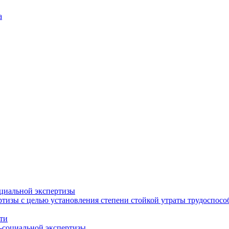
а
циальной экспертизы
тизы с целью установления степени стойкой утраты трудоспособ
ти
-социальной экспертизы