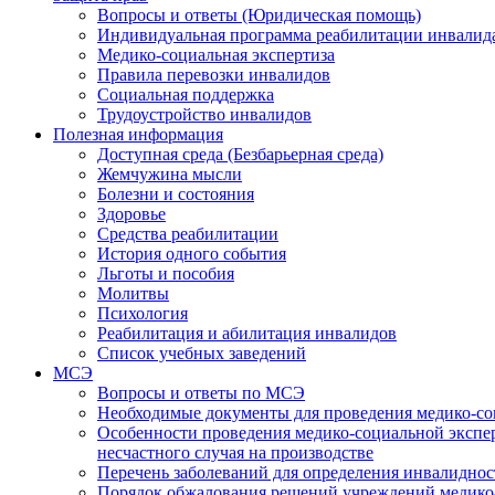
Вопросы и ответы (Юридическая помощь)
Индивидуальная программа реабилитации инвалид
Медико-социальная экспертиза
Правила перевозки инвалидов
Социальная поддержка
Трудоустройство инвалидов
Полезная информация
Доступная среда (Безбарьерная среда)
Жемчужина мысли
Болезни и состояния
Здоровье
Средства реабилитации
История одного события
Льготы и пособия
Молитвы
Психология
Реабилитация и абилитация инвалидов
Список учебных заведений
МСЭ
Вопросы и ответы по МСЭ
Необходимые документы для проведения медико-со
Особенности проведения медико-социальной экспер
несчастного случая на производстве
Перечень заболеваний для определения инвалиднос
Порядок обжалования решений учреждений медико