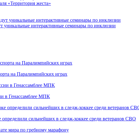
аля «Территория жеста»
йдут уникальные интерактивные семинары по инклюзии
порта на Паралимпийских играх
сии в Генассамблее МПК
е определили сильнейших в следж-хоккее среди ветеранов СВО