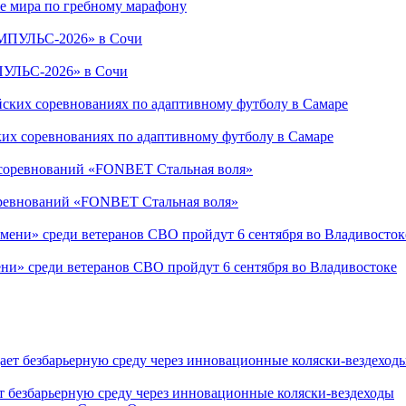
е мира по гребному марафону
ПУЛЬС-2026» в Сочи
ких соревнованиях по адаптивному футболу в Самаре
соревнований «FONBET Стальная воля»
ни» среди ветеранов СВО пройдут 6 сентября во Владивостоке
т безбарьерную среду через инновационные коляски-вездеходы