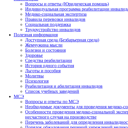
Вопросы и ответы (Юридическая помощь)
Индивидуальная программа реабилитации инвалид
Медико-социальная экспертиза
Правила перевозки инвалидов
Социальная поддержка
Трудоустройство инвалидов
Полезная информация
Доступная среда (Безбарьерная среда)
Жемчужина мысли
Болезни и состояния
Здоровье
Средства реабилитации
История одного события
Льготы и пособия
Молитвы
Психология
Реабилитация и абилитация инвалидов
Список учебных заведений
МСЭ
Вопросы и ответы по МСЭ
Необходимые документы для проведения медико-со
Особенности проведения медико-социальной экспер
несчастного случая на производстве
Перечень заболеваний для определения инвалиднос
Порядок обжалования решений учреждений медико