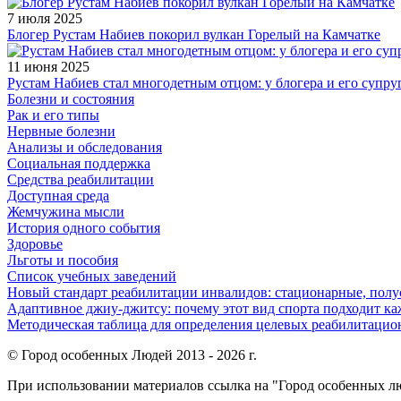
7 июля 2025
Блогер Рустам Набиев покорил вулкан Горелый на Камчатке
11 июня 2025
Рустам Набиев стал многодетным отцом: у блогера и его супру
Болезни и состояния
Рак и его типы
Нервные болезни
Анализы и обследования
Социальная поддержка
Средства реабилитации
Доступная среда
Жемчужина мысли
История одного события
Здоровье
Льготы и пособия
Список учебных заведений
Новый стандарт реабилитации инвалидов: стационарные, пол
Адаптивное джиу-джитсу: почему этот вид спорта подходит к
Методическая таблица для определения целевых реабилитаци
© Город особенных Людей 2013 - 2026 г.
При использовании материалов ссылка на "Город особенных лю