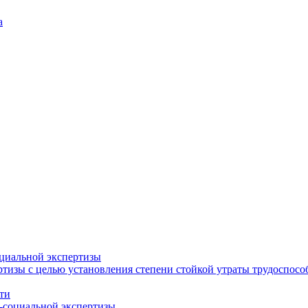
а
циальной экспертизы
тизы с целью установления степени стойкой утраты трудоспособ
ти
-социальной экспертизы