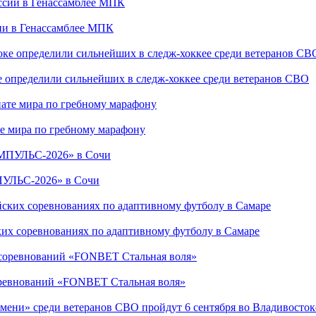
сии в Генассамблее МПК
е определили сильнейших в следж-хоккее среди ветеранов СВО
е мира по гребному марафону
ПУЛЬС-2026» в Сочи
ких соревнованиях по адаптивному футболу в Самаре
соревнований «FONBET Стальная воля»