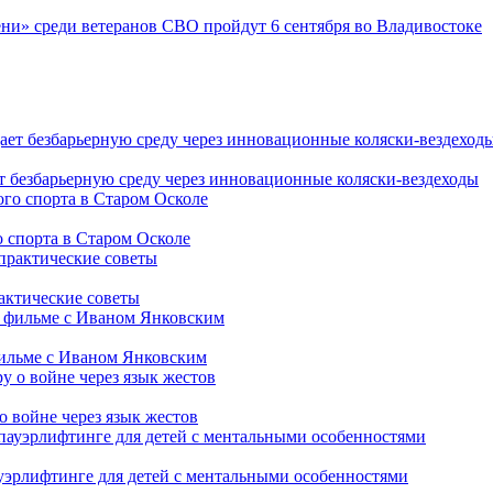
ни» среди ветеранов СВО пройдут 6 сентября во Владивостоке
т безбарьерную среду через инновационные коляски-вездеходы
 спорта в Старом Осколе
рактические советы
фильме с Иваном Янковским
о войне через язык жестов
уэрлифтинге для детей с ментальными особенностями