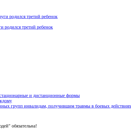
ги родился третий ребенок
устационарные и дистанционные формы
аждому
онных групп инвалидам, получившим травмы в боевых действия
дей" обязательна!