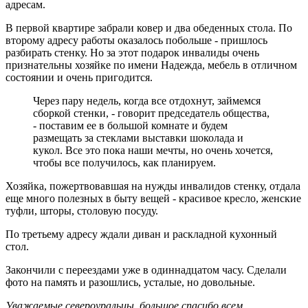
адресам.
В первой квартире забрали ковер и два обеденных стола. По
второму адресу работы оказалось побольше - пришлось
разбирать стенку. Но за этот подарок инвалиды очень
признательны хозяйке по имени Надежда, мебель в отличном
состоянии и очень пригодится.
Через пару недель, когда все отдохнут, займемся
сборкой стенки, - говорит председатель общества,
- поставим ее в большой комнате и будем
размещать за стеклами выставки шоколада и
кукол. Все это пока наши мечты, но очень хочется,
чтобы все получилось, как планируем.
Хозяйка, пожертвовавшая на нужды инвалидов стенку, отдала
еще много полезных в быту вещей - красивое кресло, женские
туфли, шторы, столовую посуду.
По третьему адресу ждали диван и раскладной кухонный
стол.
Закончили с переездами уже в одиннадцатом часу. Сделали
фото на память и разошлись, усталые, но довольные.
Уважаемые североуральцы, большое спасибо всем