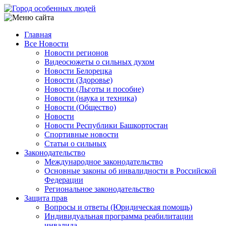
Перейти
к
основному
Главная
содержанию
Все Новости
Main
Новости регионов
navigation
Видеосюжеты о сильных духом
Новости Белорецка
Новости (Здоровье)
Новости (Льготы и пособие)
Новости (наука и техника)
Новости (Общество)
Новости
Новости Республики Башкортостан
Спортивные новости
Статьи о сильных
Законодательство
Международное законодательство
Основные законы об инвалидности в Российской
Федерации
Региональное законодательство
Защита прав
Вопросы и ответы (Юридическая помощь)
Индивидуальная программа реабилитации
инвалида